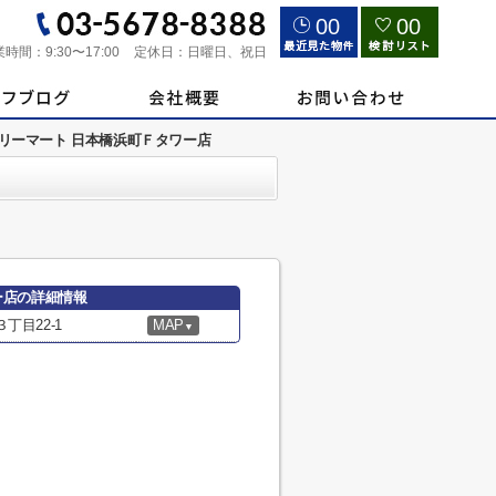
00
00
業時間：
9:30〜17:00
定休日：
日曜日、祝日
リーマート 日本橋浜町Ｆタワー店
ー店の詳細情報
丁目22-1
MAP
▼