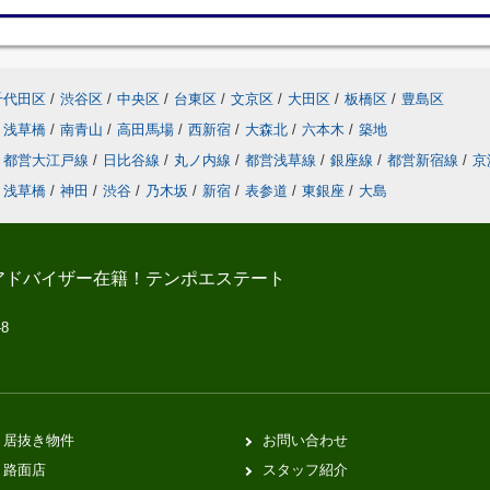
千代田区
/
渋谷区
/
中央区
/
台東区
/
文京区
/
大田区
/
板橋区
/
豊島区
浅草橋
/
南青山
/
高田馬場
/
西新宿
/
大森北
/
六本木
/
築地
都営大江戸線
/
日比谷線
/
丸ノ内線
/
都営浅草線
/
銀座線
/
都営新宿線
/
京
浅草橋
/
神田
/
渋谷
/
乃木坂
/
新宿
/
表参道
/
東銀座
/
大島
アドバイザー在籍！テンポエステート
-8
居抜き物件
お問い合わせ
路面店
スタッフ紹介