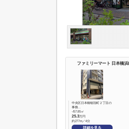
ファミリーマート 日本橋
中央区日本橋蛎殻町２丁目の
事務…
-/57.85㎡
25.3
万円
約277m／4分
詳細を見る