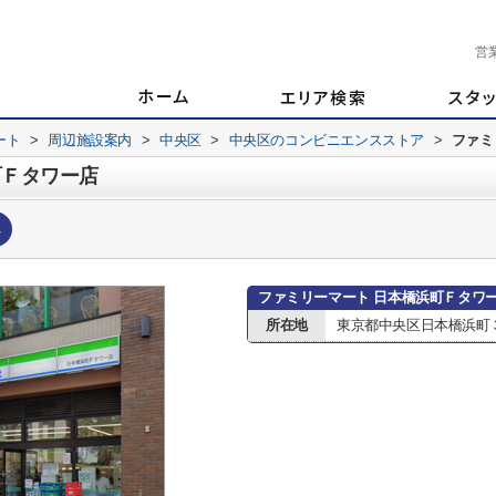
営
ート
>
周辺施設案内
>
中央区
>
中央区のコンビニエンスストア
>
ファミ
町Ｆタワー店
へ
ファミリーマート 日本橋浜町Ｆタワ
所在地
東京都中央区日本橋浜町３