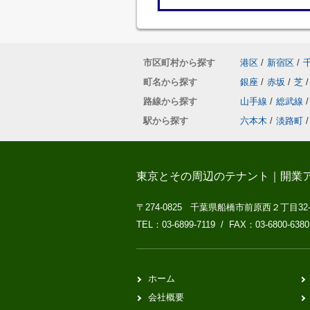
市区町村から探す
港区
/
新宿区
/
町名から探す
銀座
/
赤坂
/
芝
/
路線から探す
山手線
/
総武線
/
駅から探す
六本木
/
淡路町
/
東京とその周辺のテナント｜開業
〒274-0825 千葉県船橋市前原西２丁目32
TEL：03-6899-7119 / FAX：03-6800-6380
ホーム
会社概要