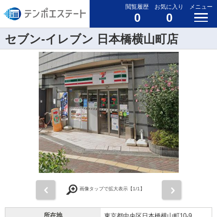
閲覧履歴
お気に入り
メニュー
0
0
セブン-イレブン 日本橋横山町店
前
次
画像タップで拡大表示【
1
/1】
所在地
東京都中央区日本橋横山町10-9