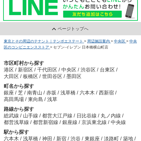
ページトップへ
東京とその周辺のテナント｜テンポエステート
>
周辺施設案内
>
中央区
>
中央
区のコンビニエンスストア
>
セブン-イレブン 日本橋横山町店
市区町村から探す
港区
/
新宿区
/
千代田区
/
中央区
/
渋谷区
/
台東区
/
大田区
/
板橋区
/
世田谷区
/
墨田区
町名から探す
銀座
/
芝
/
南青山
/
赤坂
/
浅草橋
/
六本木
/
西新宿
/
高田馬場
/
東向島
/
浅草
路線から探す
総武線
/
山手線
/
都営大江戸線
/
日比谷線
/
丸ノ内線
/
都営浅草線
/
都営新宿線
/
銀座線
/
京浜東北線
/
中央線
駅から探す
六本木
/
浅草橋
/
神田
/
新宿
/
渋谷
/
東銀座
/
淡路町
/
築地
/