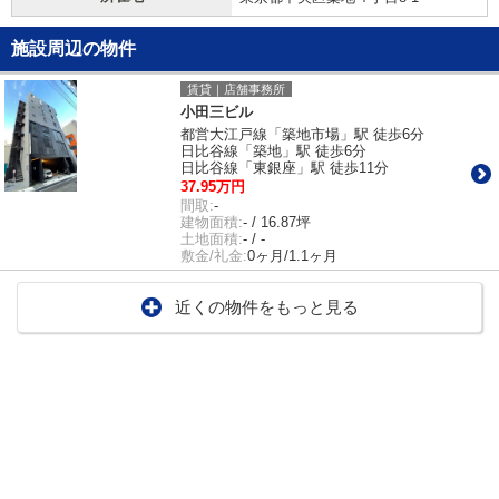
施設周辺の物件
賃貸｜店舗事務所
小田三ビル
都営大江戸線「築地市場」駅 徒歩6分
日比谷線「築地」駅 徒歩6分
日比谷線「東銀座」駅 徒歩11分
37.95万円
間取:
-
建物面積:
- / 16.87坪
土地面積:
- / -
敷金/礼金:
0ヶ月/1.1ヶ月
近くの物件をもっと見る