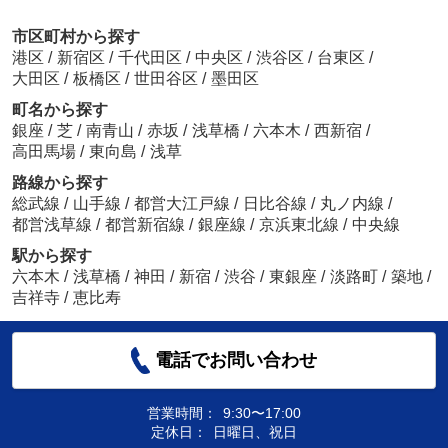
市区町村から探す
港区
/
新宿区
/
千代田区
/
中央区
/
渋谷区
/
台東区
/
大田区
/
板橋区
/
世田谷区
/
墨田区
町名から探す
銀座
/
芝
/
南青山
/
赤坂
/
浅草橋
/
六本木
/
西新宿
/
高田馬場
/
東向島
/
浅草
路線から探す
総武線
/
山手線
/
都営大江戸線
/
日比谷線
/
丸ノ内線
/
都営浅草線
/
都営新宿線
/
銀座線
/
京浜東北線
/
中央線
駅から探す
六本木
/
浅草橋
/
神田
/
新宿
/
渋谷
/
東銀座
/
淡路町
/
築地
/
吉祥寺
/
恵比寿
電話でお問い合わせ
営業時間：
9:30〜17:00
定休日：
日曜日、祝日