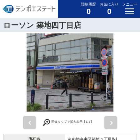
閲覧履歴
お気に入り
メニュー
0
0
ローソン 築地四丁目店
前
次
画像タップで拡大表示【
1
/1】
所在地
東京都中央区築地４丁目8-1