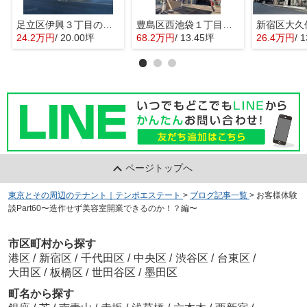
足立区伊興３丁目の店舗事務所
豊島区西池袋１丁目の店舗事務所
24.2万円
/ 20.00坪
68.2万円
/ 13.45坪
26.4万円
/ 
ページトップへ
東京とその周辺のテナント｜テンポエステート
>
ブログ記事一覧
>
お客様体験
談Part60〜造作せず美容室開業できるのか！？編〜
市区町村から探す
港区
/
新宿区
/
千代田区
/
中央区
/
渋谷区
/
台東区
/
大田区
/
板橋区
/
世田谷区
/
墨田区
町名から探す