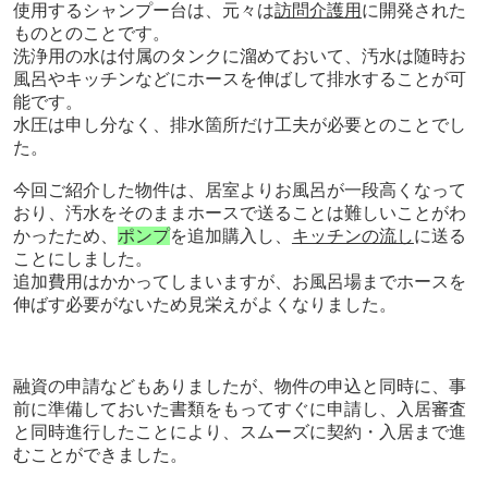
使用するシャンプー台は、元々は
訪問介護用
に開発された
ものとのことです。
洗浄用の水は付属のタンクに溜めておいて、汚水は随時お
風呂やキッチンなどにホースを伸ばして排水することが可
能です。
水圧は申し分なく、排水箇所だけ工夫が必要とのことでし
た。
今回ご紹介した物件は、居室よりお風呂が一段高くなって
おり、汚水をそのままホースで送ることは難しいことがわ
かったため、
ポンプ
を追加購入し、
キッチンの流し
に送る
ことにしました。
追加費用はかかってしまいますが、お風呂場までホースを
伸ばす必要がないため見栄えがよくなりました。
融資の申請などもありましたが、物件の申込と同時に、事
前に準備しておいた書類をもってすぐに申請し、入居審査
と同時進行したことにより、スムーズに契約・入居まで進
むことができました。