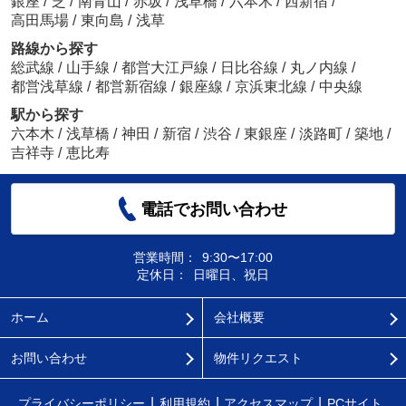
銀座
/
芝
/
南青山
/
赤坂
/
浅草橋
/
六本木
/
西新宿
/
高田馬場
/
東向島
/
浅草
路線から探す
総武線
/
山手線
/
都営大江戸線
/
日比谷線
/
丸ノ内線
/
都営浅草線
/
都営新宿線
/
銀座線
/
京浜東北線
/
中央線
駅から探す
六本木
/
浅草橋
/
神田
/
新宿
/
渋谷
/
東銀座
/
淡路町
/
築地
/
吉祥寺
/
恵比寿
電話でお問い合わせ
営業時間：
9:30〜17:00
定休日：
日曜日、祝日
ホーム
会社概要
お問い合わせ
物件リクエスト
プライバシーポリシー
利用規約
アクセスマップ
PCサイト