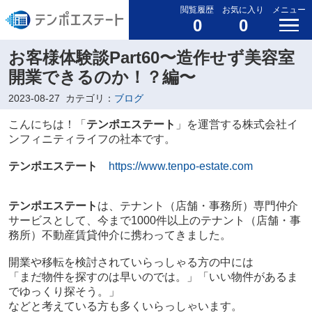
閲覧履歴
お気に入り
メニュー
0
0
お客様体験談Part60〜造作せず美容室
開業できるのか！？編〜
2023-08-27
カテゴリ：
ブログ
こんにちは！「
テンポエステート
」を運営する株式会社イ
ンフィニティライフの社本です。
テンポエステート
https://www.tenpo-estate.com
テンポエステート
は、テナント（店舗・事務所）専門仲介
サービスとして、今まで1000件以上のテナント（店舗・事
務所）不動産賃貸仲介に携わってきました。
開業や移転を検討されていらっしゃる方の中には
「まだ物件を探すのは早いのでは。」「いい物件があるま
でゆっくり探そう。」
などと考えている方も多くいらっしゃいます。