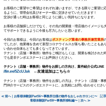
お客様のご要望やご希望はそれぞれ違いますが、できる限りご要望に
るように、管理会社及びオーナー様に交渉させていただきます！
交渉が通った時はお客様と同じように嬉しい気持ちになります。
お客様の店舗探しだけでなく、その先の開業後・増店後のイメージも
てサポートできるように今後も尽力したいと思います。
今回のお客様は、今回のお客様は
ポスティング業者の事務所兼営業所
でしたが、他業種を含めて新型コロナウイルスが落ち着いたこともあ
い合わせ自体もとても多くなってきています。
テナント（店舗・事務所）物件をご検討もしくは、開業を検討された
でも是非テンポエステートにお声掛けください。
テナント（店舗・事務所）物件をお探しの方向け、案件紹介公式
LINE
//lin.ee/5ZcUJak
←
友達追加はこちら
☆
テナント（店舗・事務所）物件をお探しの方は、テナント（店舗・事
門仲介サービスのテンポエステートに、お気軽にお問い合わせくださ
記
≪ 前へ｜お客様体験談Part56〜事務所仕様の物件をおしゃれサロンに〜
客様体験談Part58〜事務所移転編〜｜次へ ≫