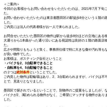
＜ご案内＞
2021
7
今回のお客様からお問い合わせをいただいたのは、
年
月下旬
た。
8
お問い合わせいただいたのは東京都墨田区の駅徒歩
分という１階の
した。
ご内見には法人の代表者様がお一人で来られました。
8
お問合せいただいた墨田区の物件は駅から徒歩
分ほどの立地にある
1
大通りから
本曲がった通り沿いにある視認性は良好の１階の路面店
た。
広さや間取りもちょうど良く、事務所仕様で特に大きな傷や汚れ等も
が良い物件でした。
お客様は、ポスティング会社ということ
・バイクを
2
、
3
台駐車できること
・自転車を
4
、
5
台駐輪できること
の２つは
絶対条件
ということでした。
2
3
ご内見した物件は駐輪場はあり、
、
台駐められますが、バイクは不
とで、見送りとなりました。
墨田区で探されているということで、別物件のご提案をしましたが、
2
3
バイクが
、
駐められる物件がなく、ご希望にマッチする物件があり
した。