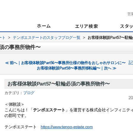
営
ート
>
テンポエステートのスタッフブログ一覧
>
お客様体験談Part57〜
必須の事務所物件〜
記
≪ 前へ｜お客様体験談Part56〜事務所仕様の物件をおしゃれサロンに〜
お客様体験談Part58〜事務所移転編〜｜次へ ≫
お客様体験談Part57〜駐輪必須の事務所物件〜
カテゴリ：
ブログ
20
＜体験談＞
テンポエステート
こんにちは！「
」を運営する株式会社インフィニテ
の郡司です。
https://www.tenpo-estate.com
テンポエステート