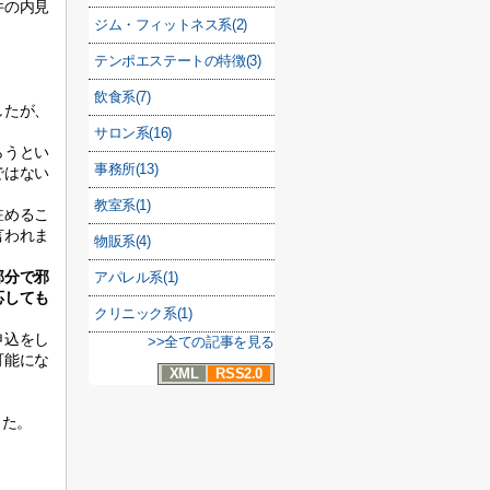
件の内見
ジム・フィットネス系(2)
テンポエステートの特徴(3)
飲食系(7)
したが、
サロン系(16)
らうとい
事務所(13)
ではない
教室系(1)
駐めるこ
言われま
物販系(4)
部分で邪
アパレル系(1)
応しても
クリニック系(1)
申込をし
>>全ての記事を見る
可能にな
XML
RSS2.0
した。