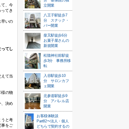
分 整体院の独
して、今
立開業
わってき
八王子駅徒歩7
分 スナック・
は早いの
バー開業
柴又駅徒歩6分
お菓子屋さんの
新規開業
なってし
松陰神社前駅徒
歩3分 事務所移
転
入谷駅徒歩10
交えて当
分 サロンカフ
ェ開業
客様の物
北参道駅徒歩9
分 アパレル店
か、決め
開業
お客様体験談
ようと考
Part82〜法人・個人
記事をご
どちらで契約するの