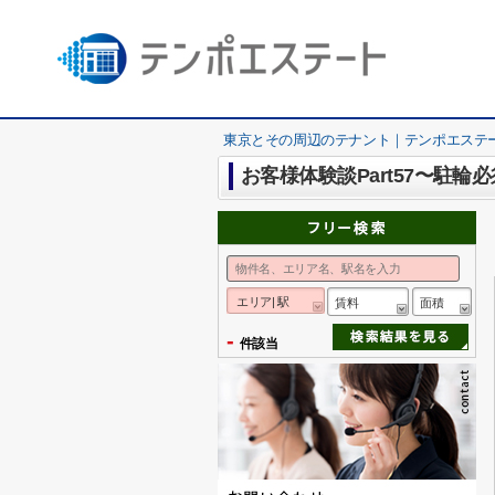
東京とその周辺のテナント｜テンポエステ
お客様体験談Part57〜駐輪
エリア| 駅
賃料
面積
-
件該当