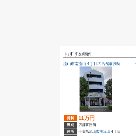
おすすめ物件
流山市南流山４丁目の店舗事務所
11万円
賃料
種別
店舗事務所
住所
千葉県
流山市
南流山
４丁目