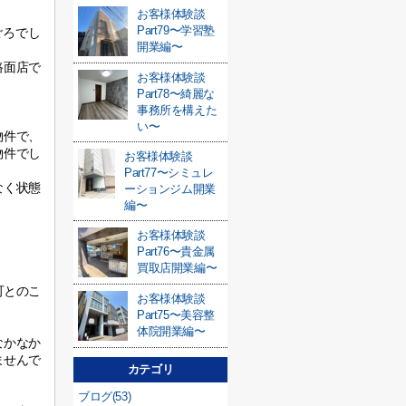
お客様体験談
Part79〜学習塾
ごろでし
開業編〜
路面店で
お客様体験談
Part78〜綺麗な
事務所を構えた
い〜
物件で、
物件でし
お客様体験談
Part77〜シミュレ
なく状態
ーションジム開業
編〜
お客様体験談
Part76〜貴金属
買取店開業編〜
可とのこ
お客様体験談
Part75〜美容整
体院開業編〜
なかなか
ませんで
カテゴリ
ブログ(53)