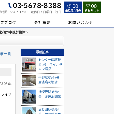
00
00
業時間：
9:30〜17:00
定休日：
日曜日、祝日
駐輪必須の事務所物件〜
最新記事
事一覧
センター南駅徒
歩5分 ネイルサ
ロン増店
中野駅徒歩7分
麻雀店の増店
23-08-04
神楽坂駅徒歩4
ィライフ
分 診療所開業
五反田駅徒歩4