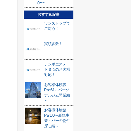
か〜
おすすめ記事
ワンストップで
ご対応！
実績多数！
テンポエステー
ト３つのお客様
対応！
お客様体験談
Part81～パーソ
ナルジム開業編
～
お客様体験談
Part80～新規事
業・バーの物件
探し編～