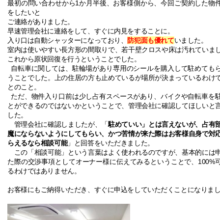
1
最初の問い合わせから
か月半後、お客様側から、今回ご契約した物
をしたいと
ご連絡がありました。
早速管理会社に連絡をして、すぐに内見をすることに。
入り口は自動シャッターになっており、
防犯面も優れて
いました。
室内は使いやすい長方形の間取りで、若干壁クロスや床は汚れていま
これから原状回復を行うということでした。
自転車に関しては、駐輪場があり専用のシールを購入して駐めても
うことでした。上の住居の方も止めているが場所が決まっているわけ
とのこと。
ただ、物件入り口前は少し占有スペースがあり、バイクや自転車を
とができるのではないかということで、管理会社に確認してほしいと
した。
駐めていい」とは言えないが、占有
管理会社に確認しましたが、「
魔にならないようにしてもらい、かつ苦情が来た際はお客様自身で対
らえるなら相談可能
」と回答をいただきました。
この「相談可能」という言葉はよく使われるのですが、基本的には
100%
た際の交渉事項としてオーナー様に伝えてみるということで、
るわけではありません。
お客様にもご納得いただき、すぐに申込をしていただくことになりま