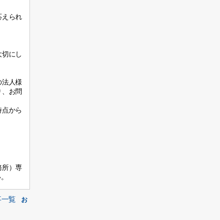
応えられ
大切にし
の法人様
り、お問
時点から
務所）専
い。
事一覧
お