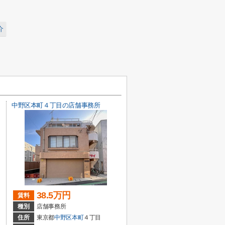
介
中野区本町４丁目の店舗事務所
38.5万円
賃料
種別
店舗事務所
住所
東京都
中野区
本町
４丁目