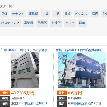
タグ一覧
店舗
テナント
事務所
内装
内見
賃貸
ビジネス
増店
仲
ポスティング
事業所
墨田区
営業所
バイク
駐輪
千代田区神田三崎町３丁目の店舗事務所
板橋区新河岸１丁目の店舗事務所
40.7385万円
6.6万円
賃料
賃料
種別
店舗事務所
種別
店舗事務所
住所
東京都
千代田区
神田三崎町
３丁目
住所
東京都
板橋区
新河岸
１丁目