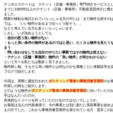
テンポエステートは、テナント（店舗・事務所）専門仲介サービスと
1000
までに
件以上のテナント（店舗・事務所）不動産賃貸仲介に携
ました。
開業や移転を検討されていらっしゃる方の中には「まだ物件を探すの
では。」「いい物件があるまでゆっくり探そう。」
などと考えている方も多くいらっしゃいます。
しかし、いざ決めようとしても
・自分の思う良い物件がない
・もっと良い条件の物件があるのではと思い、たくさん物件を見たく
まう
・問い合わせをしても自分のやりたい事業ではその物件は使えない
・テナント（店舗・事務所）物件の「良い物件」が何かわからない
という方々を私たちは数多く見てきました。
物件探し軸、そもそも良い物件とは何なのかを業種ごとに体験談等を
ブログで紹介します。
今回は、実際に最近行われた
ポスティング業者の事務所兼営業所
のお
件探しの例をご紹介します。
ポスティング業者
の事務所兼営業所
どのような物件が
に向いていたの
手はなんだったのか。
具体的なイメージを持っていただけるのではないでしょうか。
お客様は法人の代表者様で、今の事業とは別に新たに美容事業を始め
えの方でした。これから事務所兼営業所を探されている方、是非この