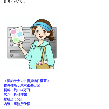
参考ください。
＜契約テナント賃貸物件概要＞
物件住所：東京都墨田区
賃料：約
13.4
万円
広さ：約
45
平米
5
駅徒歩：
分
内装：事務所仕様