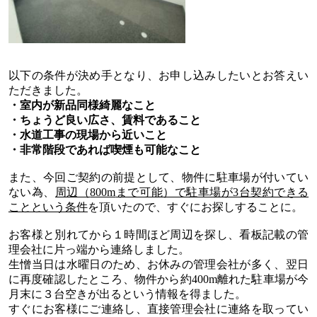
以下の条件が決め手となり、お申し込みしたいとお答えい
ただきました。
・室内が新品同様綺麗なこと
・ちょうど良い広さ、賃料であること
・水道工事の現場から近いこと
・非常階段であれば喫煙も可能なこと
また、今回ご契約の前提として、物件に駐車場が付いてい
ない為、
周辺（
800m
まで可能）で駐車場が
3
台契約できる
ことという条件
を頂いたので、すぐにお探しすることに。
お客様と別れてから１時間ほど周辺を探し、看板記載の管
理会社に片っ端から連絡しました。
生憎当日は水曜日のため、お休みの管理会社が多く、翌日
に再度確認したところ、物件から約
400m
離れた駐車場が今
月末に３台空きが出るという情報を得ました。
すぐにお客様にご連絡し、直接管理会社に連絡を取ってい