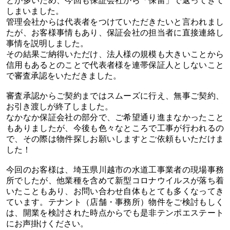
とが多いため、今回も保証会社から「保留」で返ってきて
しまいました。
管理会社からは代表者をつけていただきたいと言われまし
たが、お客様事情もあり、保証会社の担当者に直接連絡し
事情を説明しました。
その結果ご納得いただけ、法人様の規模も大きいことから
信用もあるとのことで代表者様を連帯保証人としないこと
で審査承認をいただきました。
審査承認からご契約まではスムーズに行え、無事ご契約、
お引き渡しが終了しました。
なかなか保証会社の部分で、ご希望通り進まなかったこと
もありましたが、今後も色々なところで工事が行われるの
で、その際は物件探しお願いしますとご依頼もいただけま
した！
今回のお客様は、埼玉県川越市の水道工事業者の現場事務
所でしたが、他業種を含めて新型コロナウイルスが落ち着
いたこともあり、お問い合わせ自体もとても多くなってき
ています。テナント（店舗・事務所）物件をご検討もしく
は、開業を検討された時点からでも是非テンポエステート
にお声掛けください。