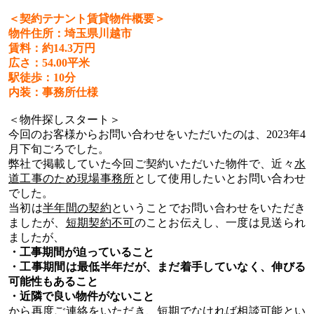
＜契約テナント賃貸物件概要＞
物件住所：埼玉県川越市
賃料：約
14.3
万円
広さ：
54.00
平米
駅徒歩：
10
分
内装：事務所仕様
＜物件探しスタート＞
今回のお客様からお問い合わせをいただいたのは、
2023
年
4
月下旬ごろでした。
弊社で掲載していた今回ご契約いただいた物件で、近々
水
道工事のため現場事務所
として使用したいとお問い合わせ
でした。
当初は
半年間の契約
ということでお問い合わせをいただき
ましたが、
短期契約不可
のことお伝えし、一度は見送られ
ましたが、
・工事期間が迫っていること
・工事期間は最低半年だが、まだ着手していなく、伸びる
可能性もあること
・近隣で良い物件がないこと
から再度ご連絡をいただき、短期でなければ相談可能とい