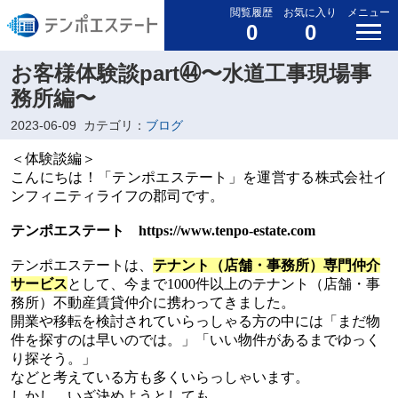
閲覧履歴
お気に入り
メニュー
0
0
お客様体験談part㊹〜水道工事現場事
務所編〜
2023-06-09
カテゴリ：
ブログ
＜体験談編＞
こんにちは！「テンポエステート」を運営する株式会社イ
ンフィニティライフの郡司です。
テンポエステート
https://www.tenpo-estate.com
テンポエステートは、
テナント（店舗・事務所）専門仲介
サービス
として、今まで
1000
件以上のテナント（店舗・事
務所）不動産賃貸仲介に携わってきました。
開業や移転を検討されていらっしゃる方の中には「まだ物
件を探すのは早いのでは。」「いい物件があるまでゆっく
り探そう。」
などと考えている方も多くいらっしゃいます。
しかし、いざ決めようとしても