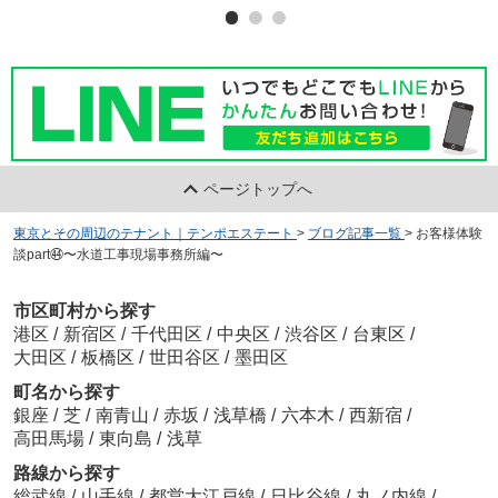
ページトップへ
東京とその周辺のテナント｜テンポエステート
>
ブログ記事一覧
>
お客様体験
談part㊹〜水道工事現場事務所編〜
市区町村から探す
港区
/
新宿区
/
千代田区
/
中央区
/
渋谷区
/
台東区
/
大田区
/
板橋区
/
世田谷区
/
墨田区
町名から探す
銀座
/
芝
/
南青山
/
赤坂
/
浅草橋
/
六本木
/
西新宿
/
高田馬場
/
東向島
/
浅草
路線から探す
総武線
/
山手線
/
都営大江戸線
/
日比谷線
/
丸ノ内線
/