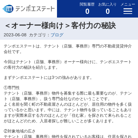
閲覧履歴
お気に入り
メニュー
0
0
＜オーナー様向け＞客付力の秘訣
2023-06-08
カテゴリ：
ブログ
テンポエステートは、テナント（店舗、事務所）専門の不動産賃貸仲介
会社です。
今回はテナント（店舗、事務所）オーナー様向けに、テンポエステート
の客付力の秘訣を紹介します。
まずテンポエステートには3つの強みがあります。
①専門性
テナント（店舗、事務所）物件を募集する際に最も重要なのが、テナン
ト（店舗、事務所）。扱う専門会社なのかということです。
よく名前を聞く町の不動産屋さんのほとんどが、居住用の物件を多く扱
っているかと思います。中には、テナント物件を扱っていることもあり
ますが実際来店する方のほとんどが「住む家」を探されて来られること
がほとんどのため、入居者探しが難しいことが多くあります。
②対象地域の広さ
テナント（店舗、事務所）物件を探されているお客様は、住居を探され