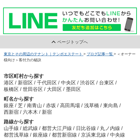
ページトップへ
東京とその周辺のテナント｜テンポエステート
>
ブログ記事一覧
>
＜オーナー
様向け＞客付力の秘訣
市区町村から探す
港区
/
新宿区
/
千代田区
/
中央区
/
渋谷区
/
台東区
/
板橋区
/
世田谷区
/
大田区
/
墨田区
町名から探す
銀座
/
芝
/
南青山
/
赤坂
/
高田馬場
/
浅草橋
/
東向島
/
西新宿
/
六本木
/
新宿
路線から探す
山手線
/
総武線
/
都営大江戸線
/
日比谷線
/
丸ノ内線
/
都営浅草線
/
銀座線
/
都営新宿線
/
京浜東北線
/
中央線