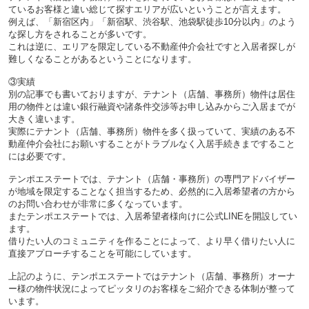
ているお客様と違い総じて探すエリアが広いということが言えます。
例えば、「新宿区内」「新宿駅、渋谷駅、池袋駅徒歩10分以内」のよう
な探し方をされることが多いです。
これは逆に、エリアを限定している不動産仲介会社ですと入居者探しが
難しくなることがあるということになります。
③実績
別の記事でも書いておりますが、テナント（店舗、事務所）物件は居住
用の物件とは違い銀行融資や諸条件交渉等お申し込みからご入居までが
大きく違います。
実際にテナント（店舗、事務所）物件を多く扱っていて、実績のある不
動産仲介会社にお願いすることがトラブルなく入居手続きまですること
には必要です。
テンポエステートでは、テナント（店舗・事務所）の専門アドバイザー
が地域を限定することなく担当するため、必然的に入居希望者の方から
のお問い合わせが非常に多くなっています。
またテンポエステートでは、入居希望者様向けに公式LINEを開設してい
ます。
借りたい人のコミュニティを作ることによって、より早く借りたい人に
直接アプローチすることを可能にしています。
上記のように、テンポエステートではテナント（店舗、事務所）オーナ
ー様の物件状況によってピッタリのお客様をご紹介できる体制が整って
います。