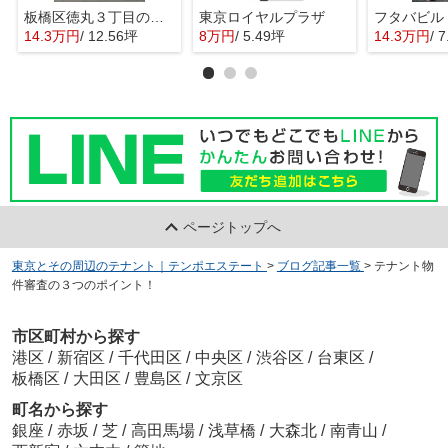
板橋区徳丸３丁目の店舗事務所
東京ロイヤルプラザ
フタバビル
14.3万円
/ 12.56坪
8万円
/ 5.49坪
14.3万円
/ 
ページトップへ
東京とその周辺のテナント｜テンポエステート
>
ブログ記事一覧
>
テナント物
件審査の３つのポイント！
市区町村から探す
港区
/
新宿区
/
千代田区
/
中央区
/
渋谷区
/
台東区
/
板橋区
/
大田区
/
豊島区
/
文京区
町名から探す
銀座
/
赤坂
/
芝
/
高田馬場
/
浅草橋
/
大森北
/
南青山
/