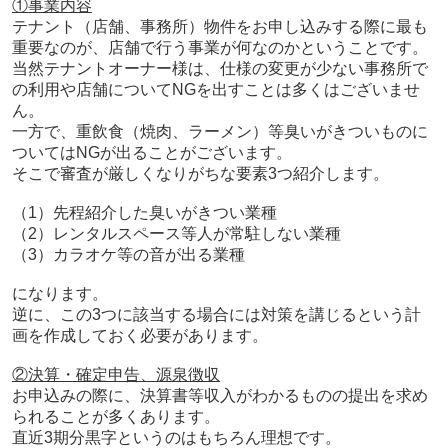
①事業内容
テナント（店舗、事務所）物件をお申し込みする際に最も
重要なのが、店舗で行う事業が何なのかということです。
当然テナントオーナー様は、仕様の変更が少ない事務所で
の利用や店舗についてNGを出すことは多くはございませ
ん。
一方で、重飲食（焼肉、ラーメン）等臭いがきついものに
ついてはNGが出ることがございます。
そこで審査が厳しくなりがちな要素3つ紹介します。
（1）先程紹介した臭いがきつい業種
（2）レンタルスペース等人が常駐しない業種
（3）カラオケ等の音が出る業種
になります。
逆に、この3つに該当する場合には対策を講じるという計
画を作成しておく必要があります。
②決算・確定申告、源泉徴収
お申込みの際に、決算書等収入がわかるものの提出を求め
られることが多くあります。
直近3期分黒字というのはもちろん理想です。