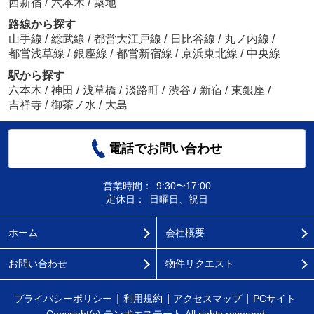
西新宿
/
六本木
/
築地
路線から探す
山手線
/
総武線
/
都営大江戸線
/
日比谷線
/
丸ノ内線
/
都営浅草線
/
銀座線
/
都営新宿線
/
京浜東北線
/
中央線
駅から探す
六本木
/
神田
/
浅草橋
/
淡路町
/
渋谷
/
新宿
/
東銀座
/
吉祥寺
/
御茶ノ水
/
大島
電話でお問い合わせ
営業時間：
9:30〜17:00
定休日：
日曜日、祝日
ホーム
会社概要
お問い合わせ
物件リクエスト
プライバシーポリシー
利用規約
アクセスマップ
PCサイト
Copyright(c) テンポエステート All rights reserved.