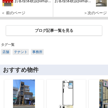
お客様体験談part㉟...
お客様体験談part㊱...
＜ 前のページ
＞次のページ
ブログ記事一覧を見る
タグ一覧
店舗
テナント
事務所
おすすめ物件