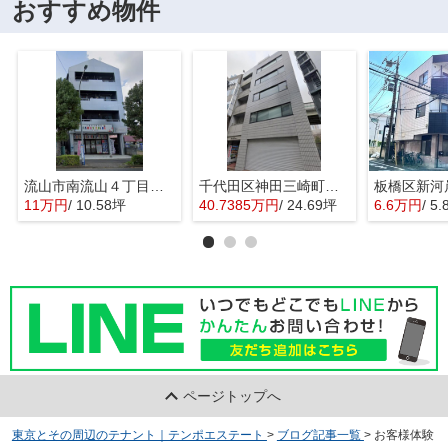
おすすめ物件
流山市南流山４丁目の店舗事務所
千代田区神田三崎町３丁目の店舗事務所
11万円
/ 10.58坪
40.7385万円
/ 24.69坪
6.6万円
/ 5
ページトップへ
東京とその周辺のテナント｜テンポエステート
>
ブログ記事一覧
>
お客様体験