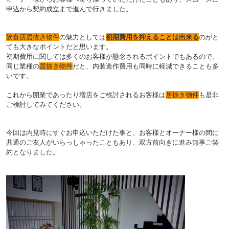
申込から契約成立まで進んで行きました。
飲食店居抜き物件
の
魅力としては
初期費用を抑えることは出来る
のがと
ても大きなポイントだと思います。
初期費用に関しては多くのお客様が懸念されるポイントでもあるので、
同じ業種の
居抜き物件
だと、内装造作費用も同時に軽減できることも多
いです。
これから開業であったり増店をご検討されるお客様は
居抜き物件
も是非
ご検討してみてください。
今回は内見時にすぐお申込いただけた事と、お客様とオーナー様の間に
共通のご友人がいらっしゃったこともあり、双方前向きに進み無事ご契
約となりました。