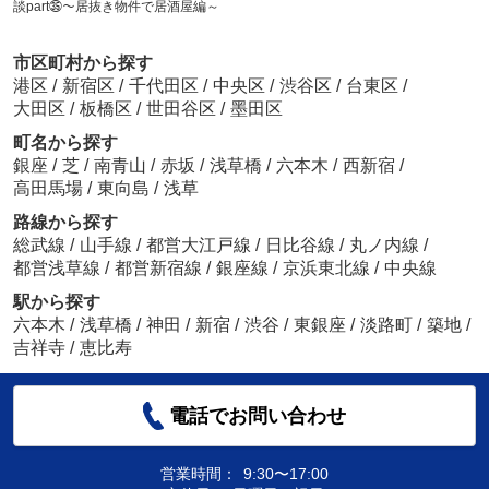
談part㉟～居抜き物件で居酒屋編～
市区町村から探す
港区
/
新宿区
/
千代田区
/
中央区
/
渋谷区
/
台東区
/
大田区
/
板橋区
/
世田谷区
/
墨田区
町名から探す
銀座
/
芝
/
南青山
/
赤坂
/
浅草橋
/
六本木
/
西新宿
/
高田馬場
/
東向島
/
浅草
路線から探す
総武線
/
山手線
/
都営大江戸線
/
日比谷線
/
丸ノ内線
/
都営浅草線
/
都営新宿線
/
銀座線
/
京浜東北線
/
中央線
駅から探す
六本木
/
浅草橋
/
神田
/
新宿
/
渋谷
/
東銀座
/
淡路町
/
築地
/
吉祥寺
/
恵比寿
電話でお問い合わせ
営業時間：
9:30〜17:00