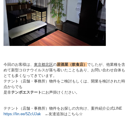
今回のお客様は、
東京都北区
の
居酒屋（飲食店）
でしたが、他業種を含
めて新型コロナウイルスが落ち着いたこともあり、お問い合わせ自体も
とても多くなってきています。
テナント（店舗・事務所）物件をご検討もしくは、開業を検討された時
点からでも
是非
テンポエステート
にお声掛けください。
テナント（店舗・事務所）物件をお探しの方向け、案件紹介公式LINE
https://lin.ee/5ZcUJak
←友達追加はこちら☆