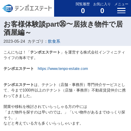
閲覧履歴
お気に入り
メニュー
0
0
お客様体験談part㉟～居抜き物件で居
酒屋編～
2023-05-24
カテゴリ：
飲食系
こんにちは！「
テンポエステート
」を運営する株式会社インフィニティ
ライフの海本です。
テンポエステート
https://www.tenpo-estate.com
テンポエステート
は、テナント（店舗・事務所）専門仲介サービスとし
て、今まで1000件以上のテナント（店舗・事務所）不動産賃貸仲介に携
わってきました。
開業や移転を検討されていらっしゃる方の中には
「まだ物件を探すのは早いのでは。」「いい物件があるまでゆっくり探
そう。」
などと考えている方も多くいらっしゃいます。