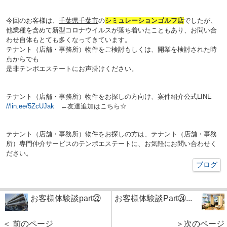
今回のお客様は、
千葉県千葉市
の
シミュレーションゴルフ店
でしたが、
他業種を含めて新型コロナウイルスが落ち着いたこともあり、お問い合
わせ自体もとても多くなってきています。
テナント（店舗・事務所）物件をご検討もしくは、開業を検討された時
点からでも
是非テンポエステートにお声掛けください。
テナント（店舗・事務所）物件をお探しの方向け、案件紹介公式LINE
//lin.ee/5ZcUJak
←友達追加はこちら☆
テナント（店舗・事務所）物件をお探しの方は、テナント（店舗・事務
所）専門仲介サービスのテンポエステートに、お気軽にお問い合わせく
ださい。
ブログ
お客様体験談part㉒
お客様体験談Part㉔...
＜ 前のページ
＞次のページ