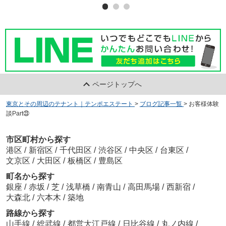
ページトップへ
東京とその周辺のテナント｜テンポエステート
>
ブログ記事一覧
>
お客様体験
談Part㉓
市区町村から探す
港区
/
新宿区
/
千代田区
/
渋谷区
/
中央区
/
台東区
/
文京区
/
大田区
/
板橋区
/
豊島区
町名から探す
銀座
/
赤坂
/
芝
/
浅草橋
/
南青山
/
高田馬場
/
西新宿
/
大森北
/
六本木
/
築地
路線から探す
山手線
/
総武線
/
都営大江戸線
/
日比谷線
/
丸ノ内線
/