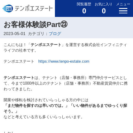
閲覧履歴
お気に入り
メニュー
0
0
お客様体験談Part㉓
2023-05-01
カテゴリ：
ブログ
こんにちは！「
テンポエステート
」を運営する株式会社インフィニティ
ライフの社本です。
テンポエステート
https://www.tenpo-estate.com
テンポエステート
は、テナント（店舗・事務所）専門仲介サービスとし
て、今まで1000件以上のテナント（店舗・事務所）不動産賃貸仲介に携
わってきました。
開業や移転を検討されていらっしゃる方の中には
「まだ物件を探すのは早いのでは。」「いい物件があるまでゆっくり探
そう。」
などと考えている方も多くいらっしゃいます。