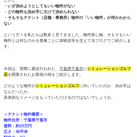
しかし、
・いざ決めようとしてもいい物件がない
・どの物件も決め手に欠けて決められない
・そもそもテナント（店舗・事務所）物件の「いい物件」が何かわから
ない
という方々を私たちは数多く見てきました。物件探し軸、そもそもいい
物件とは何なのかを業種ごとに体験談等を交えて当ブログでご紹介しま
す。
今回は、実際に最近行われた、
千葉県千葉市
に
シミュレーションゴルフ
店
を開業されたお客様の例をご紹介します。
どのような物件が
シミュレーションゴルフ
に向いていたのか、決め手は
なんだったか。
具体的なイメージをもっていただけるのではないでしょうか。
＜テナント物件概要＞
物件住所：千葉県千葉市
賃料：約15万円
広さ：46平米