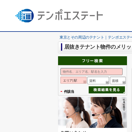
東京とその周辺のテナント｜テンポエステ
居抜きテナント物件のメリッ
エリア| 駅
賃料
面積
-
件該当