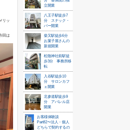
分 整体院の独
立開業
八王子駅徒歩7
メリッ
分 スナック・
バー開業
今回は
柴又駅徒歩6分
お菓子屋さんの
新規開業
松陰神社前駅徒
歩3分 事務所移
転
入谷駅徒歩10
分 サロンカフ
ェ開業
北参道駅徒歩9
分 アパレル店
開業
お客様体験談
Part82〜法人・個人
どちらで契約するの