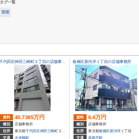
タグ一覧
開業
千代田区神田三崎町３丁目の店舗事務所
板橋区新河岸１丁目の店舗事務所
40.7385万円
6.6万円
賃料
賃料
種別
店舗事務所
種別
店舗事務所
住所
東京都
千代田区
神田三崎町
３丁目
住所
東京都
板橋区
新河岸
１丁目
交通
水道橋駅
交通
高島平駅