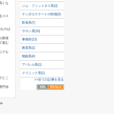
高くな
ジム・フィットネス系(2)
テンポエステートの特徴(3)
るコス
飲食系(7)
のものは
サロン系(16)
お客様
事務所(13)
て進む
教室系(1)
らでも
物販系(4)
アパレル系(1)
クリニック系(1)
でとこ
>>全ての記事を見る
XML
RSS2.0
専門仲
 ≫