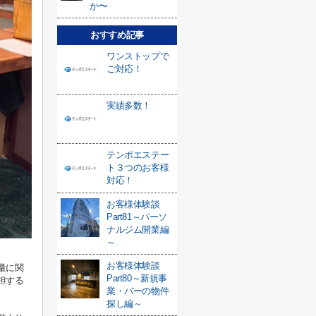
か〜
おすすめ記事
ワンストップで
ご対応！
実績多数！
テンポエステー
ト３つのお客様
対応！
お客様体験談
Part81～パーソ
ナルジム開業編
～
お客様体験談
量に関
Part80～新規事
担する
業・バーの物件
探し編～