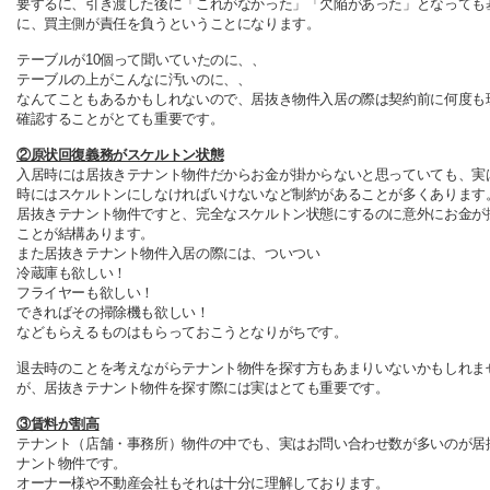
要するに、引き渡した後に「これがなかった」「欠陥があった」となっても
に、買主側が責任を負うということになります。
テーブルが10個って聞いていたのに、、
テーブルの上がこんなに汚いのに、、
なんてこともあるかもしれないので、居抜き物件入居の際は契約前に何度も
確認することがとても重要です。
②原状回復義務がスケルトン状態
入居時には居抜きテナント物件だからお金が掛からないと思っていても、実
時にはスケルトンにしなければいけないなど制約があることが多くあります
居抜きテナント物件ですと、完全なスケルトン状態にするのに意外にお金が
ことが結構あります。
また居抜きテナント物件入居の際には、ついつい
冷蔵庫も欲しい！
フライヤーも欲しい！
できればその掃除機も欲しい！
などもらえるものはもらっておこうとなりがちです。
退去時のことを考えながらテナント物件を探す方もあまりいないかもしれま
が、居抜きテナント物件を探す際には実はとても重要です。
③賃料が割高
テナント（店舗・事務所）物件の中でも、実はお問い合わせ数が多いのが居
ナント物件です。
オーナー様や不動産会社もそれは十分に理解しております。