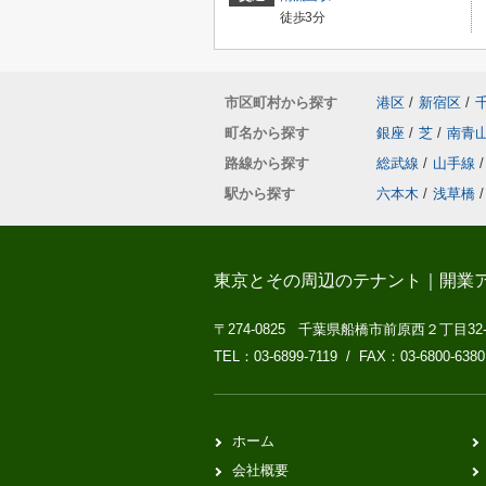
徒歩3分
市区町村から探す
港区
/
新宿区
/
町名から探す
銀座
/
芝
/
南青
路線から探す
総武線
/
山手線
/
駅から探す
六本木
/
浅草橋
/
東京とその周辺のテナント｜開業
〒274-0825 千葉県船橋市前原西２丁目32
TEL：03-6899-7119 / FAX：03-6800-6380
ホーム
会社概要