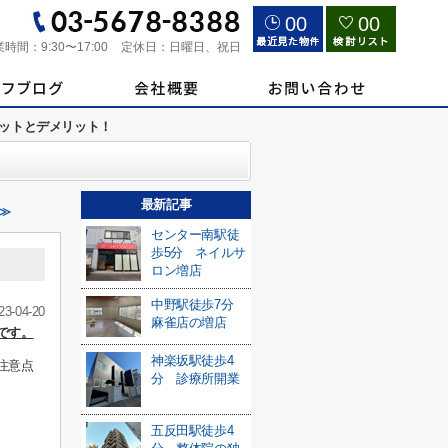
00
00
業時間：
9:30〜17:00
定休日：
日曜日、祝日
ットとデメリット！
最新記事
 ≫
センター南駅徒
歩5分 ネイルサ
ロン増店
中野駅徒歩7分
23-04-20
麻雀店の増店
です。
神楽坂駅徒歩4
注意点
分 診療所開業
五反田駅徒歩4