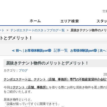
営
ート
>
テンポエステートのスタッフブログ一覧
>
居抜きテナント物件のメリ
トとデメリット！
記事一覧
≪ 前へ｜お客様体験談part⑱
お客様体験談part⑲｜次へ
居抜きテナント物件のメリットとデメリット！
カテゴリ：
ブログ
20
テンポエステートは、テナント（店舗、事務所）専門の不動産賃貸仲介会社
今回は
テナント（店舗、事務所）
を借りる際にお得な居抜き物件を選ぶ際の
をご紹介いたします。
居抜き物件というと、
「設備が揃っていてすぐに開業できそう」