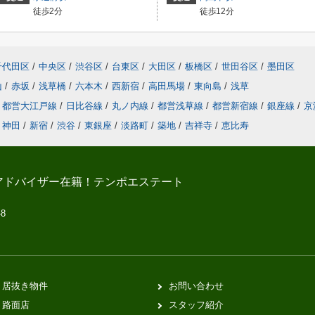
徒歩2分
徒歩12分
千代田区
/
中央区
/
渋谷区
/
台東区
/
大田区
/
板橋区
/
世田谷区
/
墨田区
山
/
赤坂
/
浅草橋
/
六本木
/
西新宿
/
高田馬場
/
東向島
/
浅草
都営大江戸線
/
日比谷線
/
丸ノ内線
/
都営浅草線
/
都営新宿線
/
銀座線
/
京
神田
/
新宿
/
渋谷
/
東銀座
/
淡路町
/
築地
/
吉祥寺
/
恵比寿
アドバイザー在籍！テンポエステート
-8
居抜き物件
お問い合わせ
路面店
スタッフ紹介