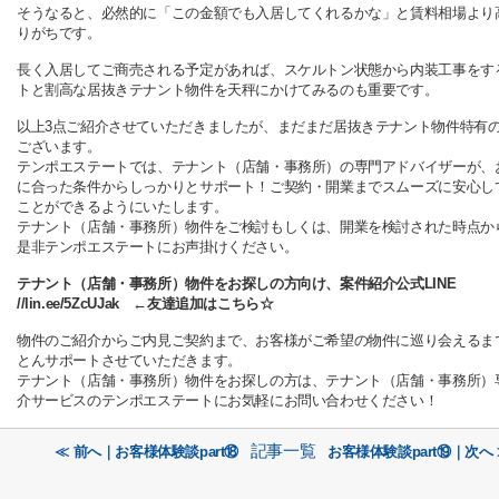
そうなると、必然的に「この金額でも入居してくれるかな」と賃料相場より
りがちです。
長く入居してご商売される予定があれば、スケルトン状態から内装工事をす
トと割高な居抜きテナント物件を天秤にかけてみるのも重要です。
以上3点ご紹介させていただきましたが、まだまだ居抜きテナント物件特有
ございます。
テンポエステートでは、テナント（店舗・事務所）の専門アドバイザーが、
に合った条件からしっかりとサポート！ご契約・開業までスムーズに安心し
ことができるようにいたします。
テナント（店舗・事務所）物件をご検討もしくは、開業を検討された時点か
是非テンポエステートにお声掛けください。
テナント（店舗・事務所）物件をお探しの方向け、案件紹介公式LINE
//lin.ee/5ZcUJak ←友達追加はこちら☆
物件のご紹介からご内見ご契約まで、お客様がご希望の物件に巡り会えるま
とんサポートさせていただきます。
テナント（店舗・事務所）物件をお探しの方は、テナント（店舗・事務所）
介サービスのテンポエステートにお気軽にお問い合わせください！
記事一覧
≪ 前へ｜お客様体験談part⑱
お客様体験談part⑲｜次へ