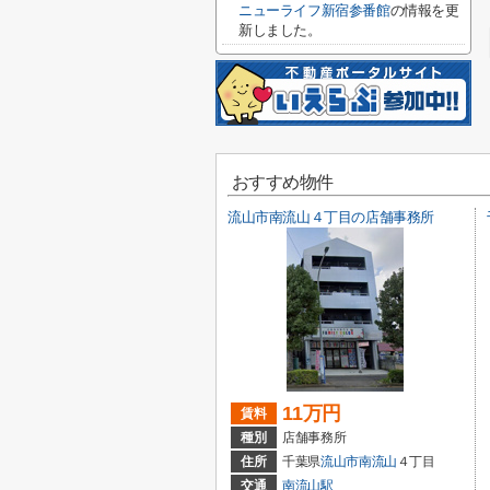
ニューライフ新宿参番館
の情報を更
新しました。
おすすめ物件
流山市南流山４丁目の店舗事務所
11万円
賃料
種別
店舗事務所
住所
千葉県
流山市
南流山
４丁目
交通
南流山駅