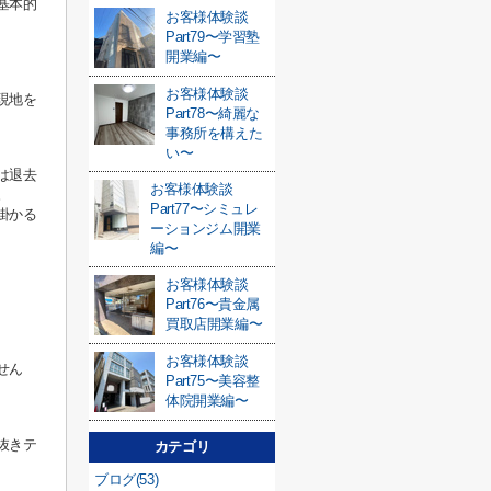
基本的
お客様体験談
Part79〜学習塾
開業編〜
お客様体験談
現地を
Part78〜綺麗な
事務所を構えた
い〜
は退去
お客様体験談
。
Part77〜シミュレ
掛かる
ーションジム開業
編〜
お客様体験談
Part76〜貴金属
買取店開業編〜
お客様体験談
せん
Part75〜美容整
体院開業編〜
抜きテ
カテゴリ
ブログ(53)