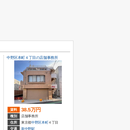
中野区本町４丁目の店舗事務所
38.5万円
賃料
種別
店舗事務所
住所
東京都
中野区
本町
４丁目
交通
新中野駅