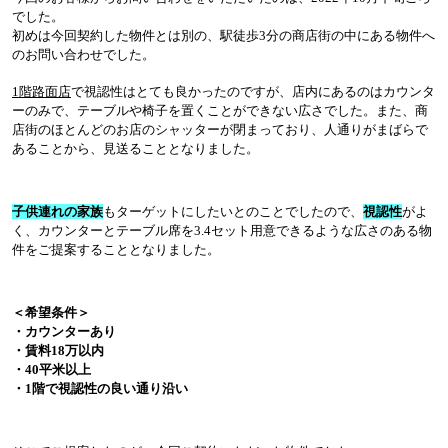
でした。
初めは今回契約した物件とは別の、駅徒歩
3
分の商店街の中にある物件へ
のお問い合わせでした。
1
階路面店
で視認性はとても良かったのですが、店内にあるのはカウンタ
ーのみで、テーブルや椅子を置くことができない広さでした。また、商
店街のほとんどのお店のシャッターが閉まっており、人通りがまばらで
あることから、見送ることとなりました。
子供連れの家族
もターゲットにしたいとのことでしたので、
視認性
がよ
く、カウンターとテーブル席を
3.4
セット用意できるような広さのある物
件をご提案することとなりました。
＜希望条件＞
・カウンターあり
・賃料
18
万以内
・
40
平米以上
・
1
階で視認性の良い通り沿い