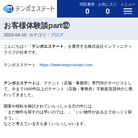
閲覧履歴
お気に入り
メニュー
0
0
お客様体験談part⑫
2023-04-10
カテゴリ：
ブログ
こんにちは！「
テンポエステート
」を運営する株式会社インフィニティ
ライフの社本です。
テンポエステート
https://www.tenpo-estate.com
テンポエステート
は、テナント（店舗・事務所）専門仲介サービスとし
て、今まで
1000
件以上の
テナント（店舗・事務所）不動産賃貸仲介に携
わってきました。
開業や移転を検討されていらっしゃる方の中には
「まだ物件を探すのは早いのでは。」
「いい物件があるまでゆっくり探
そう。」
などと考えている方も多くいらっしゃいます。