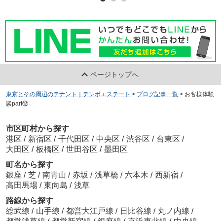
ページトップへ
東京とその周辺のテナント｜テンポエステート
>
ブログ記事一覧
>
お客様体験
談part⑫
市区町村から探す
港区
/
新宿区
/
千代田区
/
中央区
/
渋谷区
/
台東区
/
大田区
/
板橋区
/
世田谷区
/
墨田区
町名から探す
銀座
/
芝
/
南青山
/
赤坂
/
浅草橋
/
六本木
/
西新宿
/
高田馬場
/
東向島
/
浅草
路線から探す
総武線
/
山手線
/
都営大江戸線
/
日比谷線
/
丸ノ内線
/