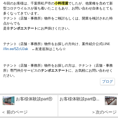
今回のお客様は、千葉県松戸市の
小料理屋
でしたが、他業種を含めて新
型コロナウイルスが
落ち着いたこともあり、お問い合わせ自体もとても
多くなってきています。
テナント（店舗・事務所）物件をご検討もしくは、開業を検討された時
点からでも
是非
テンポエステート
にお声掛けください。
テナント（店舗・事務所）物件をお探しの方向け、案件紹介公式
LINE
//lin.ee/5ZcUJak
←
友達追加はこちら
☆
テナント（店舗・事務所）物件をお探しの方は、テナント（店舗・事務
所）専門仲介サービスの
テンポエステート
に、お気軽にお問い合わせく
ださい。
ブログ
お客様体験談part⑪
お客様体験談part⑬...
＜ 前のページ
＞次のページ