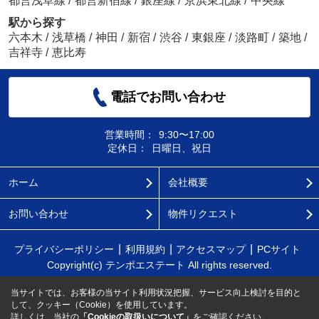
都営浅草線
/
都営新宿線
/
銀座線
/
京浜東北線
/
中央線
駅から探す
六本木
/
浅草橋
/
神田
/
新宿
/
渋谷
/
東銀座
/
淡路町
/
築地
/
吉祥寺
/
恵比寿
電話でお問い合わせ
営業時間：
9:30〜17:00
定休日：
日曜日、祝日
ホーム
会社概要
お問い合わせ
物件リクエスト
プライバシーポリシー
利用規約
アクセスマップ
PCサイト
Copyright(c) テンポエステート All rights reserved.
当サイトでは、お客様の当サイト利用状況把握、サービス向上検討を目的と
して、クッキー（Cookie）を使用しています。
詳しくは、当社の
「Cookieの取扱いについて」
をご確認ください。