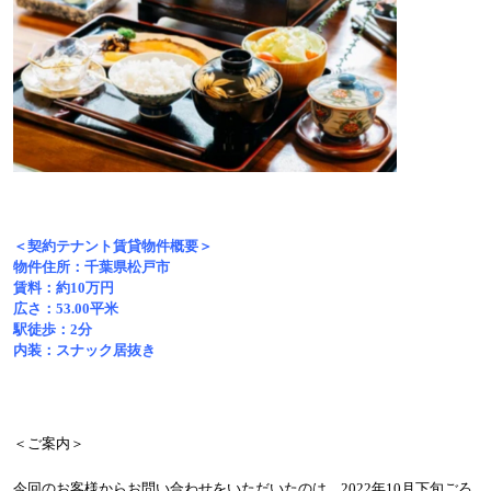
＜契約テナント賃貸物件概要＞
物件住所：千葉県松戸市
賃料：約
10
万円
広さ：
53.00
平米
駅徒歩：
2
分
内装：スナック居抜き
＜ご案内＞
今回のお客様からお問い合わせをいただいたのは、
2022
年
10
月下旬ごろ