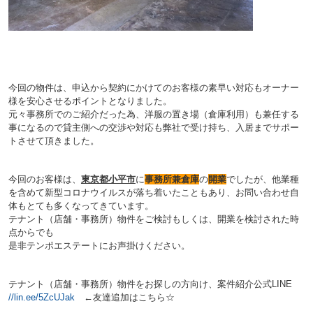
今回の物件は、申込から契約にかけてのお客様の素早い対応もオーナー
様を安心させるポイントとなりました。
元々事務所でのご紹介だった為、洋服の置き場（倉庫利用）も兼任する
事になるので貸主側への交渉や対応も弊社で受け持ち、入居までサポー
トさせて頂きました。
今回のお客様は、
東京都小平市
に
事務所兼倉庫
の
開業
でした
が、他業種
を含めて新型コロナウイルスが落ち着いたこともあり、お問い合わせ自
体もとても多くなってきています。
テナント（店舗・事務所）物件をご検討もしくは、開業を検討された時
点からでも
是非テンポエステートにお声掛けください。
テナント（店舗・事務所）物件をお探しの方向け、案件紹介公式LINE
//lin.ee/5ZcUJak
←友達追加はこちら☆