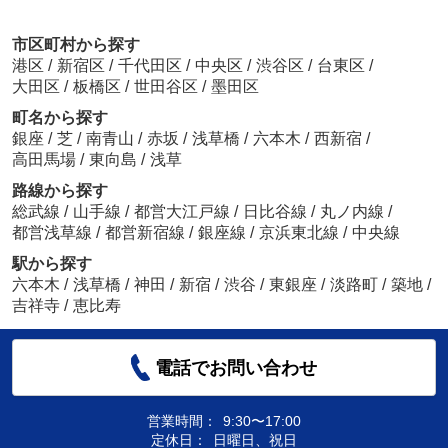
市区町村から探す
港区
/
新宿区
/
千代田区
/
中央区
/
渋谷区
/
台東区
/
大田区
/
板橋区
/
世田谷区
/
墨田区
町名から探す
銀座
/
芝
/
南青山
/
赤坂
/
浅草橋
/
六本木
/
西新宿
/
高田馬場
/
東向島
/
浅草
路線から探す
総武線
/
山手線
/
都営大江戸線
/
日比谷線
/
丸ノ内線
/
都営浅草線
/
都営新宿線
/
銀座線
/
京浜東北線
/
中央線
駅から探す
六本木
/
浅草橋
/
神田
/
新宿
/
渋谷
/
東銀座
/
淡路町
/
築地
/
吉祥寺
/
恵比寿
電話でお問い合わせ
営業時間：
9:30〜17:00
定休日：
日曜日、祝日