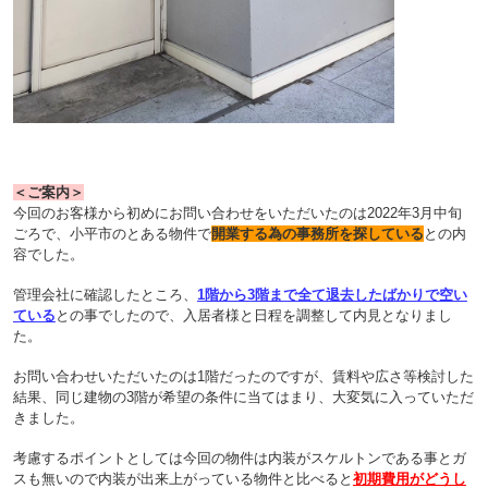
＜ご案内＞
今回のお客様から初めにお問い合わせをいただいたのは2022年3月中旬
ごろで、小平市のとある物件で
開業する為の事務所を探している
との内
容でした。
管理会社に確認したところ、
1階から3階まで全て退去したばかりで空い
ている
との事でしたので、入居者様と日程を調整して内見となりまし
た
。
お問い合わせいただいたのは1階だったのですが、賃料や広さ等検討した
結果、同じ建物の3階が希望の条件に当てはまり、大変気に入っていただ
きました。
考慮するポイントとしては今回の物件は内装がスケルトンである事とガ
スも無いので内装が出来上がっている物件と比べると
初期費用がどうし