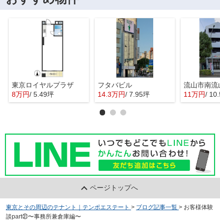
東京ロイヤルプラザ
フタバビル
8万円
/ 5.49坪
14.3万円
/ 7.95坪
11万円
/ 10
ページトップへ
東京とその周辺のテナント｜テンポエステート
>
ブログ記事一覧
>
お客様体験
談part㉛〜事務所兼倉庫編〜