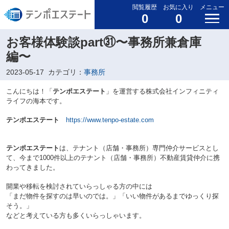
閲覧履歴
お気に入り
メニュー
0
0
お客様体験談part㉛〜事務所兼倉庫
編〜
2023-05-17
カテゴリ：
事務所
こんにちは！「
テンポエステート
」を運営する株式会社インフィニティ
ライフの海本です。
テンポエステート
https://www.tenpo-estate.com
テンポエステート
は、テナント（店舗・事務所）専門仲介サービスとし
て、今まで1000件以上のテナント（店舗・事務所）不動産賃貸仲介に携
わってきました。
開業や移転を検討されていらっしゃる方の中には
「まだ物件を探すのは早いのでは。」「いい物件があるまでゆっくり探
そう。」
などと考えている方も多くいらっしゃいます。