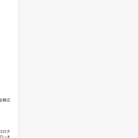
を独立
コロナ
ていま