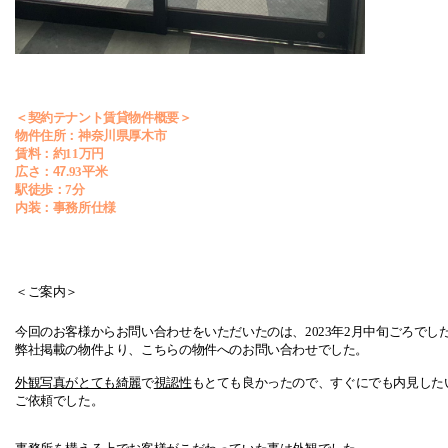
＜契約テナント賃貸物件概要＞
物件住所：神奈川県厚木市
賃料：約
11
万円
広さ：47
.93
平米
駅徒歩：
7
分
内装：事務所仕様
＜ご案内＞
今回のお客様からお問い合わせをいただいたのは、
2023
年
2
月中旬ごろでし
弊社掲載の物件より、こちらの
物件へのお問い合わせでした。
外観写真がとても綺麗
で
視認性
もとても良かったので、すぐにでも内見した
ご依頼でした。