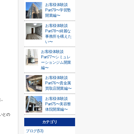
お客様体験談
Part79〜学習塾
開業編〜
お客様体験談
Part78〜綺麗な
事務所を構えた
い〜
お客様体験談
Part77〜シミュレ
ーションジム開業
編〜
お客様体験談
Part76〜貴金属
買取店開業編〜
お客様体験談
た。
Part75〜美容整
体院開業編〜
いとの
カテゴリ
ブログ(53)