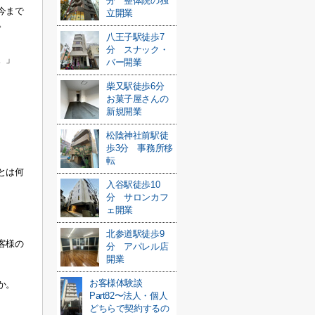
分 整体院の独
今まで
立開業
。
八王子駅徒歩7
分 スナック・
。」
バー開業
柴又駅徒歩6分
お菓子屋さんの
新規開業
松陰神社前駅徒
歩3分 事務所移
転
とは何
入谷駅徒歩10
分 サロンカフ
ェ開業
北参道駅徒歩9
客様の
分 アパレル店
開業
お客様体験談
か。
Part82〜法人・個人
どちらで契約するの