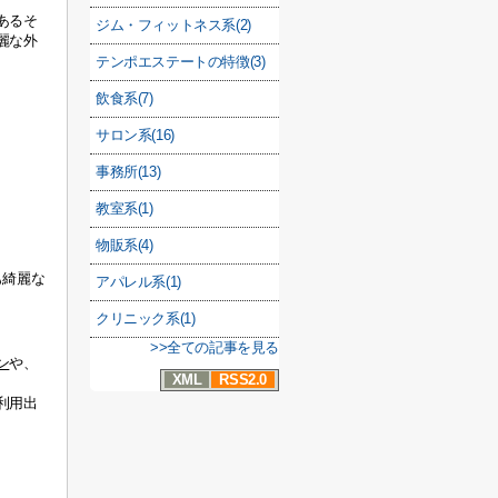
あるそ
ジム・フィットネス系(2)
麗な外
テンポエステートの特徴(3)
飲食系(7)
サロン系(16)
事務所(13)
教室系(1)
物販系(4)
も綺麗な
アパレル系(1)
クリニック系(1)
>>全ての記事を見る
ン
や、
XML
RSS2.0
利用出