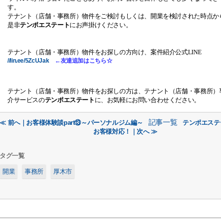
す。
テナント（店舗・事務所）物件をご検討もしくは、開業を検討された時点か
是非
テンポエステート
にお声掛けください。
テナント（店舗・事務所）物件をお探しの方向け、案件紹介公式
LINE
//lin.ee/5ZcUJak
←友達追加はこちら☆
テナント（店舗・事務所）物件をお探しの方は、テナント（店舗・事務所）
介サービスの
テンポエステート
に、お気軽にお問い合わせください。
記事一覧
≪ 前へ｜お客様体験談part⑬～パーソナルジム編～
テンポエステ
お客様対応！｜次へ ≫
タグ一覧
開業
事務所
厚木市