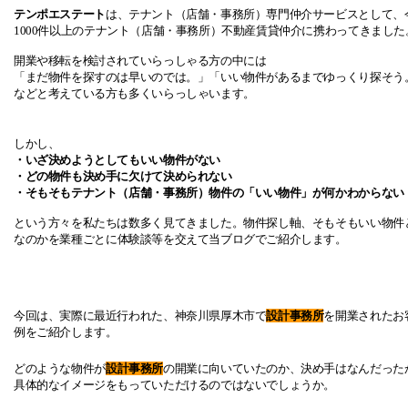
テンポエステート
は、テナント（店舗・事務所）専門仲介サービスとして、
1000
件以上の
テナント（店舗・事務所）不動産賃貸仲介に携わってきました
開業や移転を検討されていらっしゃる方の中には
「まだ物件を探すのは早いのでは。」
「いい物件があるまでゆっくり探そう
などと考えている方も多くいらっしゃいます。
しかし、
・いざ決めようとしてもいい物件がない
・どの物件も決め手に欠けて決められない
・そもそもテナント（店舗・事務所）物件の「いい物件」が何かわからない
という方々を私たちは数多く見てきました。物件探し軸、そもそもいい物件
なのかを
業種ごとに体験談等を交えて当ブログでご紹介します。
今回は、実際に最近行われた、神奈川県厚木市で
設計事務所
を開業されたお
例をご紹介します。
どのような物件が
設計事務所
の開業に向いていたのか、決め手はなんだった
具体的なイメージをもっていただけるのではないでしょうか。