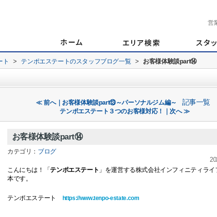
営
ート
>
テンポエステートのスタッフブログ一覧
>
お客様体験談part⑭
記事一覧
≪ 前へ｜お客様体験談part⑬～パーソナルジム編～
テンポエステート３つのお客様対応！｜次へ ≫
お客様体験談part⑭
カテゴリ：
ブログ
20
こんにちは！「
テンポエステート
」を運営する株式会社インフィニティライ
本です。
テンポエステート
https://www.tenpo-estate.com