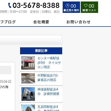
00
00
業時間：
9:30〜17:00
定休日：
日曜日、祝日
最新記事
センター南駅徒
歩5分 ネイルサ
ロン増店
中野駅徒歩7分
麻雀店の増店
23-04-12
フの海
神楽坂駅徒歩4
分 診療所開業
五反田駅徒歩4