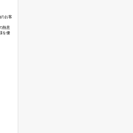
他のお客
の
熱意
様を優