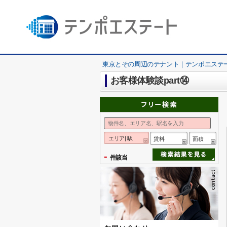
東京とその周辺のテナント｜テンポエステ
お客様体験談part⑭
エリア| 駅
賃料
面積
-
件該当