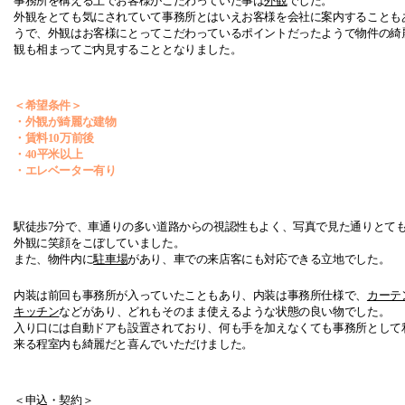
事務所を構える上でお客様がこだわっていた事は
外観
でした。
外観をとても気にされていて事務所とはいえお客様を会社に案内することも
うで、外観はお客様にとってこだわっているポイントだったようで物件の綺
観も相まって
ご内見することとなりました。
＜希望条件＞
・外観が綺麗な建物
・賃料
10
万前後
・
40平米以上
・
エレベーター有り
駅徒歩
7
分で、車通りの多い道路からの視認性もよく、写真で見た通りとて
外観に笑顔をこぼしていました。
また、物件内に
駐車場
があり、車での来店客にも対応できる立地でした。
内装は前回も事務所が入っていたこともあり、内装は事務所仕様で、
カーテ
キッチン
などがあり、どれもそのまま使えるような状態の良い物でした。
入り口には自動ドアも設置されており、何も手を加えなくても事務所として
来る程室内も綺麗だと
喜んでいただけました。
＜申込・契約＞