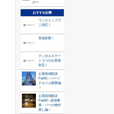
か〜
おすすめ記事
ワンストップで
ご対応！
実績多数！
テンポエステー
ト３つのお客様
対応！
お客様体験談
Part81～パーソ
ナルジム開業編
～
お客様体験談
Part80～新規事
業・バーの物件
探し編～