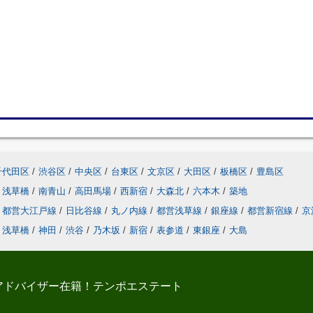
千代田区
/
渋谷区
/
中央区
/
台東区
/
文京区
/
大田区
/
板橋区
/
豊島区
浅草橋
/
南青山
/
高田馬場
/
西新宿
/
大森北
/
六本木
/
築地
都営大江戸線
/
日比谷線
/
丸ノ内線
/
都営浅草線
/
銀座線
/
都営新宿線
/
京
浅草橋
/
神田
/
渋谷
/
乃木坂
/
新宿
/
表参道
/
東銀座
/
大島
アドバイザー在籍！テンポエステート