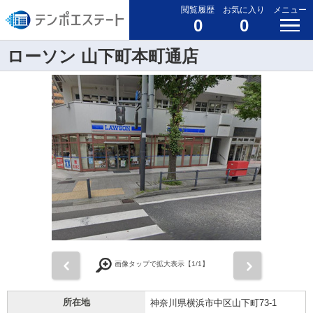
閲覧履歴
お気に入り
メニュー
0
0
ローソン 山下町本町通店
前
次
画像タップで拡大表示【
1
/1】
所在地
神奈川県横浜市中区山下町73-1