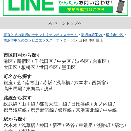
ページトップへ
東京とその周辺のテナント｜テンポエステート
>
周辺施設案内
>
横浜市中区
>
横浜市中区のコンビニエンスストア
>
ローソン 山下町本町通店
市区町村から探す
港区
/
新宿区
/
千代田区
/
中央区
/
渋谷区
/
台東区
/
大田区
/
板橋区
/
世田谷区
/
墨田区
町名から探す
銀座
/
芝
/
南青山
/
赤坂
/
浅草橋
/
六本木
/
西新宿
/
高田馬場
/
東向島
/
浅草
路線から探す
総武線
/
山手線
/
都営大江戸線
/
日比谷線
/
丸ノ内線
/
都営浅草線
/
都営新宿線
/
銀座線
/
京浜東北線
/
中央線
駅から探す
六本木
/
浅草橋
/
神田
/
新宿
/
渋谷
/
東銀座
/
淡路町
/
築地
/