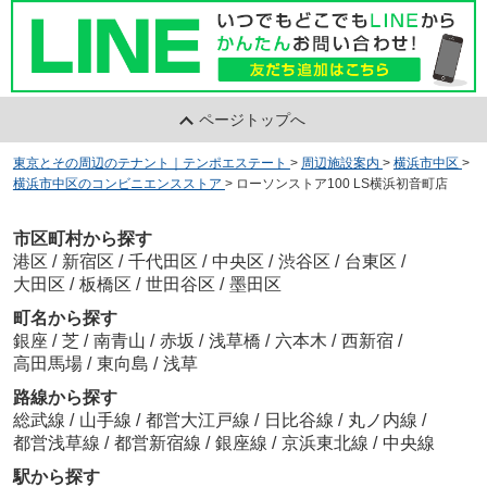
ページトップへ
東京とその周辺のテナント｜テンポエステート
>
周辺施設案内
>
横浜市中区
>
横浜市中区のコンビニエンスストア
>
ローソンストア100 LS横浜初音町店
市区町村から探す
港区
/
新宿区
/
千代田区
/
中央区
/
渋谷区
/
台東区
/
大田区
/
板橋区
/
世田谷区
/
墨田区
町名から探す
銀座
/
芝
/
南青山
/
赤坂
/
浅草橋
/
六本木
/
西新宿
/
高田馬場
/
東向島
/
浅草
路線から探す
総武線
/
山手線
/
都営大江戸線
/
日比谷線
/
丸ノ内線
/
都営浅草線
/
都営新宿線
/
銀座線
/
京浜東北線
/
中央線
駅から探す