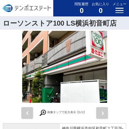
閲覧履歴
お気に入り
メニュー
0
0
ローソンストア100 LS横浜初音町店
前
次
画像タップで拡大表示【
1
/1】
神奈川県横浜市中区初音町２丁目26-