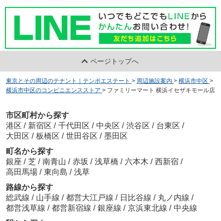
ページトップへ
東京とその周辺のテナント｜テンポエステート
>
周辺施設案内
>
横浜市中区
>
横浜市中区のコンビニエンスストア
>
ファミリーマート 横浜イセザキモール店
市区町村から探す
港区
/
新宿区
/
千代田区
/
中央区
/
渋谷区
/
台東区
/
大田区
/
板橋区
/
世田谷区
/
墨田区
町名から探す
銀座
/
芝
/
南青山
/
赤坂
/
浅草橋
/
六本木
/
西新宿
/
高田馬場
/
東向島
/
浅草
路線から探す
総武線
/
山手線
/
都営大江戸線
/
日比谷線
/
丸ノ内線
/
都営浅草線
/
都営新宿線
/
銀座線
/
京浜東北線
/
中央線