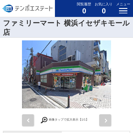
閲覧履歴
お気に入り
メニュー
0
0
ファミリーマート 横浜イセザキモール
店
前
次
画像タップで拡大表示【
1
/1】