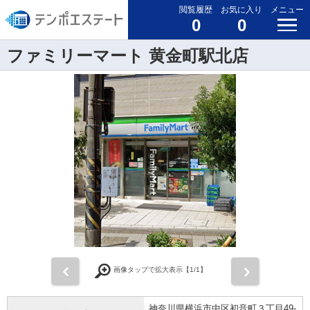
閲覧履歴
お気に入り
メニュー
0
0
ファミリーマート 黄金町駅北店
前
次
画像タップで拡大表示【
1
/1】
神奈川県横浜市中区初音町３丁目49-