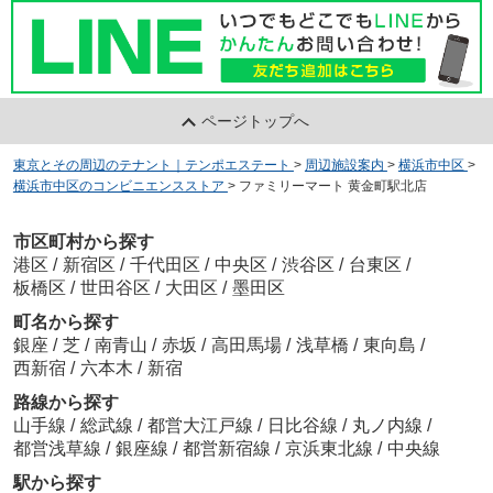
ページトップへ
東京とその周辺のテナント｜テンポエステート
>
周辺施設案内
>
横浜市中区
>
横浜市中区のコンビニエンスストア
>
ファミリーマート 黄金町駅北店
市区町村から探す
港区
/
新宿区
/
千代田区
/
中央区
/
渋谷区
/
台東区
/
板橋区
/
世田谷区
/
大田区
/
墨田区
町名から探す
銀座
/
芝
/
南青山
/
赤坂
/
高田馬場
/
浅草橋
/
東向島
/
西新宿
/
六本木
/
新宿
路線から探す
山手線
/
総武線
/
都営大江戸線
/
日比谷線
/
丸ノ内線
/
都営浅草線
/
銀座線
/
都営新宿線
/
京浜東北線
/
中央線
駅から探す