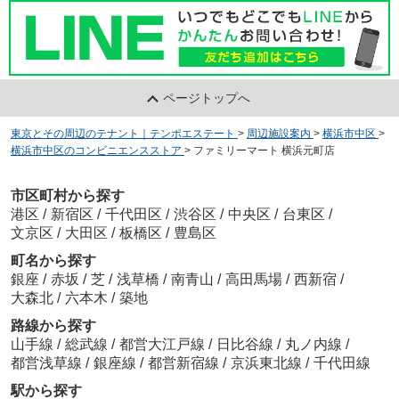
ページトップへ
東京とその周辺のテナント｜テンポエステート
>
周辺施設案内
>
横浜市中区
>
横浜市中区のコンビニエンスストア
>
ファミリーマート 横浜元町店
市区町村から探す
港区
/
新宿区
/
千代田区
/
渋谷区
/
中央区
/
台東区
/
文京区
/
大田区
/
板橋区
/
豊島区
町名から探す
銀座
/
赤坂
/
芝
/
浅草橋
/
南青山
/
高田馬場
/
西新宿
/
大森北
/
六本木
/
築地
路線から探す
山手線
/
総武線
/
都営大江戸線
/
日比谷線
/
丸ノ内線
/
都営浅草線
/
銀座線
/
都営新宿線
/
京浜東北線
/
千代田線
駅から探す