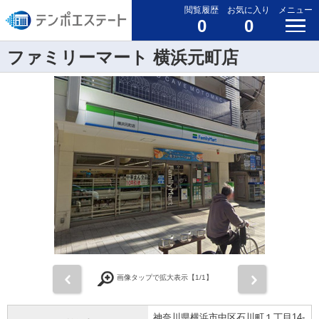
閲覧履歴
お気に入り
メニュー
0
0
ファミリーマート 横浜元町店
前
次
画像タップで拡大表示【
1
/1】
神奈川県横浜市中区石川町１丁目14-