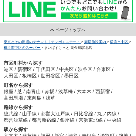
ページトップへ
東京とその周辺のテナント｜テンポエステート
>
周辺施設案内
>
横浜市中区
>
横浜市中区のスーパー
>
まいばすけっと 黄金町駅北店
市区町村から探す
港区
/
新宿区
/
千代田区
/
中央区
/
渋谷区
/
台東区
/
大田区
/
板橋区
/
世田谷区
/
墨田区
町名から探す
銀座
/
芝
/
南青山
/
赤坂
/
浅草橋
/
六本木
/
西新宿
/
高田馬場
/
東向島
/
浅草
路線から探す
総武線
/
山手線
/
都営大江戸線
/
日比谷線
/
丸ノ内線
/
都営浅草線
/
都営新宿線
/
銀座線
/
京浜東北線
/
中央線
駅から探す
六本木
/
浅草橋
/
神田
/
新宿
/
渋谷
/
東銀座
/
淡路町
/
築地
/