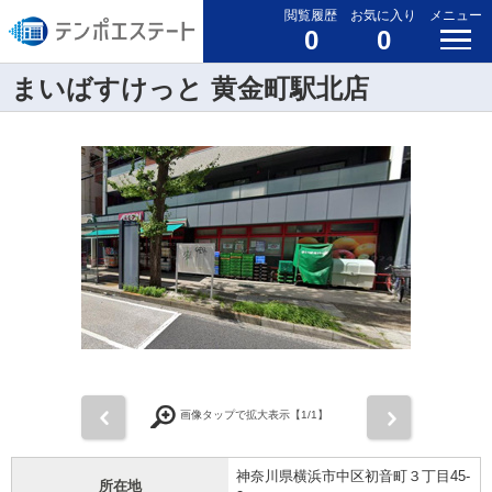
閲覧履歴
お気に入り
メニュー
0
0
まいばすけっと 黄金町駅北店
前
次
画像タップで拡大表示【
1
/1】
神奈川県横浜市中区初音町３丁目45-
所在地