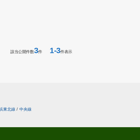
3
1-3
該当公開件数
件
件表示
浜東北線
/
中央線