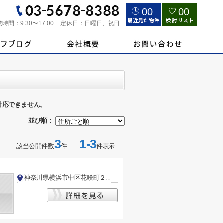
00
00
業時間：
9:30〜17:00
定休日：
日曜日、祝日
対応できません。
並び順：
3
1-3
該当公開件数
件
件表示
神奈川県横浜市中区花咲町２丁目