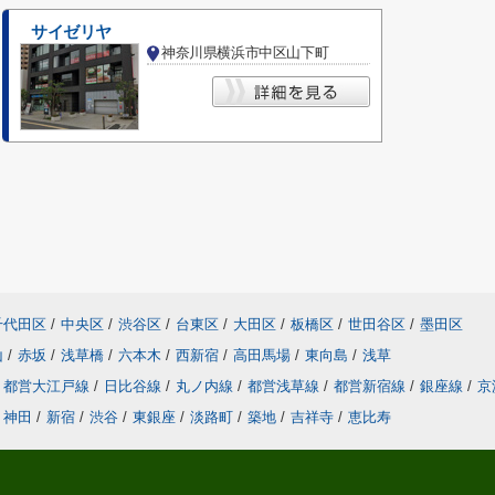
サイゼリヤ
神奈川県横浜市中区山下町
千代田区
/
中央区
/
渋谷区
/
台東区
/
大田区
/
板橋区
/
世田谷区
/
墨田区
山
/
赤坂
/
浅草橋
/
六本木
/
西新宿
/
高田馬場
/
東向島
/
浅草
都営大江戸線
/
日比谷線
/
丸ノ内線
/
都営浅草線
/
都営新宿線
/
銀座線
/
京
神田
/
新宿
/
渋谷
/
東銀座
/
淡路町
/
築地
/
吉祥寺
/
恵比寿