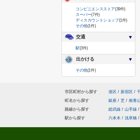
コンビニエンスストア
(39件)
スーパー
(7件)
ディスカウントショップ
(1件)
その他
(1件)
交通
駅
(3件)
出かける
その他
(1件)
市区町村から探す
港区
/
新宿区
/
町名から探す
銀座
/
芝
/
南青
路線から探す
総武線
/
山手線
/
駅から探す
六本木
/
浅草橋
/