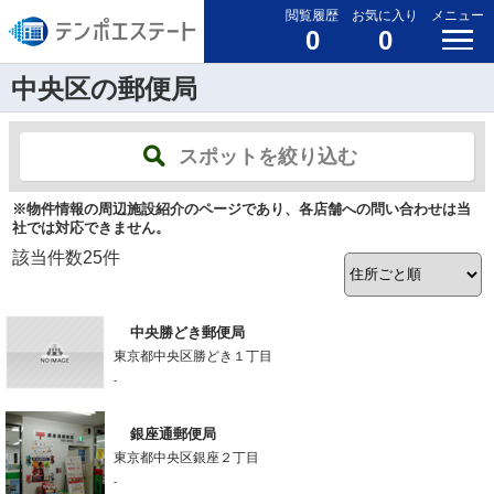
閲覧履歴
お気に入り
メニュー
0
0
中央区の郵便局
スポットを絞り込む
※物件情報の周辺施設紹介のページであり、各店舗への問い合わせは当
社では対応できません。
該当件数
25
件
中央勝どき郵便局
東京都中央区勝どき１丁目
-
銀座通郵便局
東京都中央区銀座２丁目
-