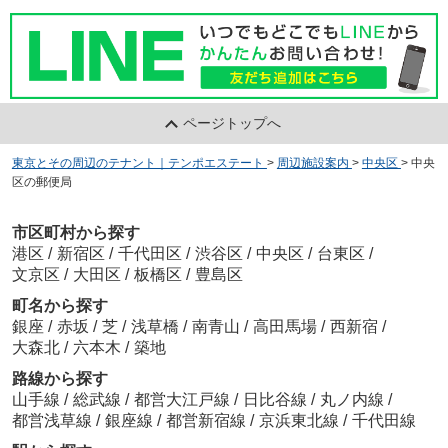
ページトップへ
東京とその周辺のテナント｜テンポエステート
>
周辺施設案内
>
中央区
>
中央
区の郵便局
市区町村から探す
港区
/
新宿区
/
千代田区
/
渋谷区
/
中央区
/
台東区
/
文京区
/
大田区
/
板橋区
/
豊島区
町名から探す
銀座
/
赤坂
/
芝
/
浅草橋
/
南青山
/
高田馬場
/
西新宿
/
大森北
/
六本木
/
築地
路線から探す
山手線
/
総武線
/
都営大江戸線
/
日比谷線
/
丸ノ内線
/
都営浅草線
/
銀座線
/
都営新宿線
/
京浜東北線
/
千代田線