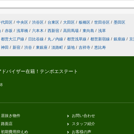
千代田区
/
中央区
/
渋谷区
/
台東区
/
大田区
/
板橋区
/
世田谷区
/
墨田区
山
/
赤坂
/
浅草橋
/
六本木
/
西新宿
/
高田馬場
/
東向島
/
浅草
都営大江戸線
/
日比谷線
/
丸ノ内線
/
都営浅草線
/
都営新宿線
/
銀座線
/
京
神田
/
新宿
/
渋谷
/
東銀座
/
淡路町
/
築地
/
吉祥寺
/
恵比寿
アドバイザー在籍！テンポエステート
-8
居抜き物件
お問い合わせ
路面店
スタッフ紹介
初期費用抑えめ
お客様の声