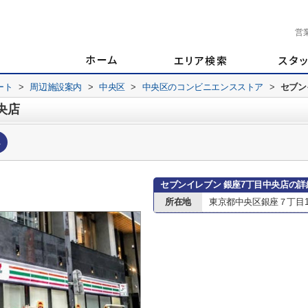
営
ート
>
周辺施設案内
>
中央区
>
中央区のコンビニエンスストア
>
セブン
央店
へ
セブンイレブン 銀座7丁目中央店の詳
所在地
東京都中央区銀座７丁目12