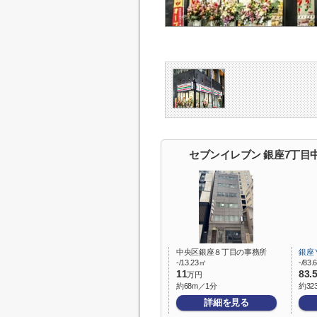
セブンイレブン 銀座7丁目
中央区銀座８丁目の事務所
銀座
-/13.23㎡
-/83
11
83.
万円
約68m／1分
約32
詳細を見る