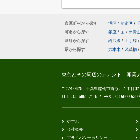
市区町村から探す
港区
/
新宿区
/
町名から探す
銀座
/
芝
/
南青
路線から探す
総武線
/
山手線
/
駅から探す
六本木
/
浅草橋
/
東京とその周辺のテナント｜開業
〒274-0825 千葉県船橋市前原西２丁目32
TEL：03-6899-7119 / FAX：03-6800-6380
ホーム
会社概要
プライバシーポリシー