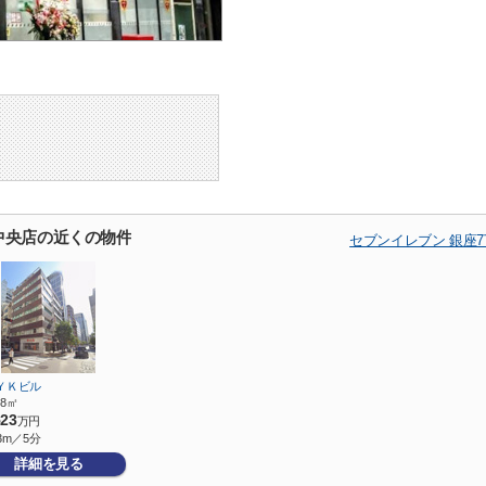
中央店の近くの物件
セブンイレブン 銀座
ＹＫビル
.68㎡
523
万円
3m／5分
詳細を見る