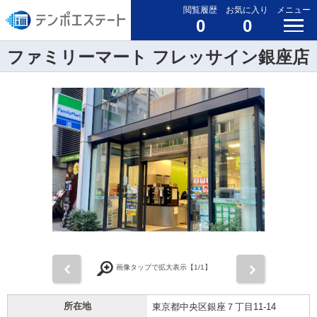
閲覧履歴
お気に入り
メニュー
0
0
ファミリーマート フレッサイン銀座店
前
次
画像タップで拡大表示【
1
/1】
所在地
東京都中央区銀座７丁目11-14