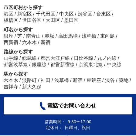
市区町村から探す
港区
/
新宿区
/
千代田区
/
中央区
/
渋谷区
/
台東区
/
板橋区
/
世田谷区
/
大田区
/
墨田区
町名から探す
銀座
/
芝
/
南青山
/
赤坂
/
高田馬場
/
浅草橋
/
東向島
/
西新宿
/
六本木
/
新宿
路線から探す
山手線
/
総武線
/
都営大江戸線
/
日比谷線
/
丸ノ内線
/
都営浅草線
/
銀座線
/
都営新宿線
/
京浜東北線
/
中央線
駅から探す
六本木
/
淡路町
/
神田
/
浅草橋
/
新宿
/
東銀座
/
渋谷
/
築地
/
吉祥寺
/
新大久保
電話でお問い合わせ
営業時間：
9:30〜17:00
定休日：
日曜日、祝日