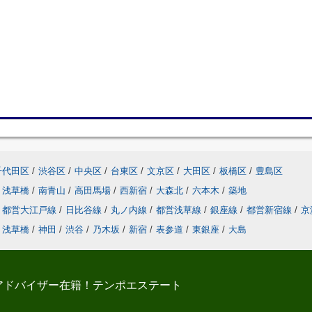
千代田区
/
渋谷区
/
中央区
/
台東区
/
文京区
/
大田区
/
板橋区
/
豊島区
浅草橋
/
南青山
/
高田馬場
/
西新宿
/
大森北
/
六本木
/
築地
都営大江戸線
/
日比谷線
/
丸ノ内線
/
都営浅草線
/
銀座線
/
都営新宿線
/
京
浅草橋
/
神田
/
渋谷
/
乃木坂
/
新宿
/
表参道
/
東銀座
/
大島
アドバイザー在籍！テンポエステート