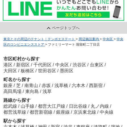
ページトップへ
東京とその周辺のテナント｜テンポエステート
>
周辺施設案内
>
中央区
>
中央
区のコンビニエンスストア
>
ファミリーマート 堀留町二丁目店
市区町村から探す
港区
/
新宿区
/
千代田区
/
中央区
/
渋谷区
/
台東区
/
大田区
/
板橋区
/
世田谷区
/
墨田区
町名から探す
銀座
/
芝
/
南青山
/
赤坂
/
浅草橋
/
六本木
/
西新宿
/
高田馬場
/
東向島
/
浅草
路線から探す
総武線
/
山手線
/
都営大江戸線
/
日比谷線
/
丸ノ内線
/
都営浅草線
/
都営新宿線
/
銀座線
/
京浜東北線
/
中央線
駅から探す
六本木
/
浅草橋
/
神田
/
新宿
/
渋谷
/
東銀座
/
淡路町
/
築地
/