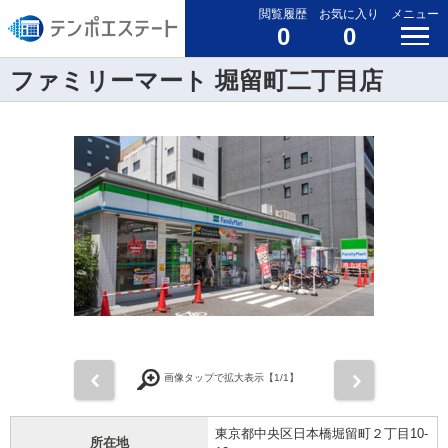
閲覧履歴
お気に入り
メニュー
0
0
ファミリーマート 堀留町二丁目店
前
次
画像タップで拡大表示【
1
/1】
東京都中央区日本橋堀留町２丁目10-
所在地