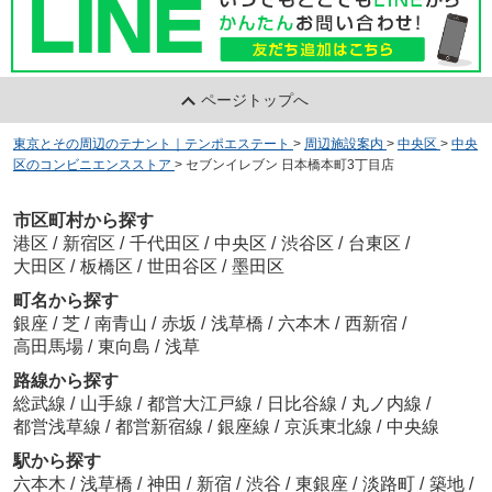
ページトップへ
東京とその周辺のテナント｜テンポエステート
>
周辺施設案内
>
中央区
>
中央
区のコンビニエンスストア
>
セブンイレブン 日本橋本町3丁目店
市区町村から探す
港区
/
新宿区
/
千代田区
/
中央区
/
渋谷区
/
台東区
/
大田区
/
板橋区
/
世田谷区
/
墨田区
町名から探す
銀座
/
芝
/
南青山
/
赤坂
/
浅草橋
/
六本木
/
西新宿
/
高田馬場
/
東向島
/
浅草
路線から探す
総武線
/
山手線
/
都営大江戸線
/
日比谷線
/
丸ノ内線
/
都営浅草線
/
都営新宿線
/
銀座線
/
京浜東北線
/
中央線
駅から探す
六本木
/
浅草橋
/
神田
/
新宿
/
渋谷
/
東銀座
/
淡路町
/
築地
/