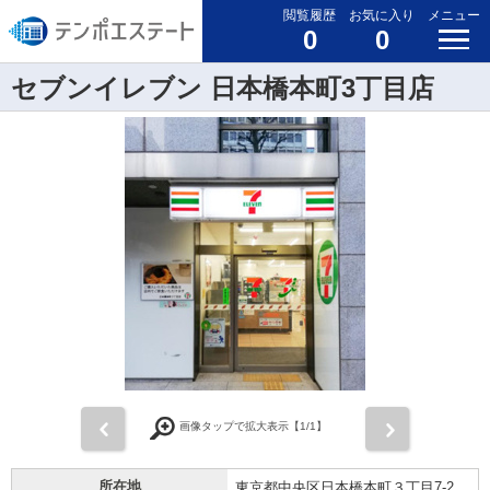
閲覧履歴
お気に入り
メニュー
0
0
セブンイレブン 日本橋本町3丁目店
前
次
画像タップで拡大表示【
1
/1】
所在地
東京都中央区日本橋本町３丁目7-2