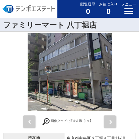
閲覧履歴
お気に入り
メニュー
0
0
ファミリーマート 八丁堀店
前
次
画像タップで拡大表示【
1
/1】
所在地
東京都中央区八丁堀４丁目11-10