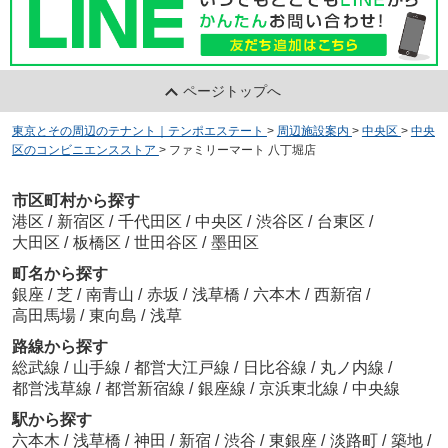
ページトップへ
東京とその周辺のテナント｜テンポエステート
>
周辺施設案内
>
中央区
>
中央
区のコンビニエンスストア
>
ファミリーマート 八丁堀店
市区町村から探す
港区
/
新宿区
/
千代田区
/
中央区
/
渋谷区
/
台東区
/
大田区
/
板橋区
/
世田谷区
/
墨田区
町名から探す
銀座
/
芝
/
南青山
/
赤坂
/
浅草橋
/
六本木
/
西新宿
/
高田馬場
/
東向島
/
浅草
路線から探す
総武線
/
山手線
/
都営大江戸線
/
日比谷線
/
丸ノ内線
/
都営浅草線
/
都営新宿線
/
銀座線
/
京浜東北線
/
中央線
駅から探す
六本木
/
浅草橋
/
神田
/
新宿
/
渋谷
/
東銀座
/
淡路町
/
築地
/