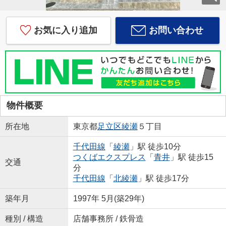
お気に入り追加
お問い合わせ
物件概要
所在地
東京都
足立区
綾瀬
５丁目
千代田線
「
綾瀬
」駅 徒歩10分
つくばエクスプレス
「
青井
」駅 徒歩15
交通
分
千代田線
「
北綾瀬
」駅 徒歩17分
築年月
1997年 5月(築29年)
種別 / 構造
店舗事務所 / 鉄骨造