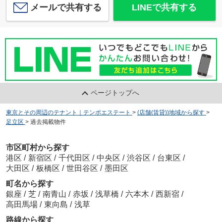
メールで共有する
LINEで共有する
ページトップへ
東京とその周辺のテナント｜テンポエステート
>
(店舗(賃貸))地域から探す
>
足立区
>
過去掲載物件
市区町村から探す
港区
/
新宿区
/
千代田区
/
中央区
/
渋谷区
/
台東区
/
大田区
/
板橋区
/
世田谷区
/
墨田区
町名から探す
銀座
/
芝
/
南青山
/
赤坂
/
浅草橋
/
六本木
/
西新宿
/
高田馬場
/
東向島
/
浅草
路線から探す