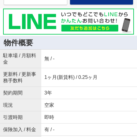
物件概要
駐車場 / 月額料
無 / -
金
更新料 / 更新事
1ヶ月(新賃料) / 0.25ヶ月
務手数料
契約期間
3年
現況
空家
引渡時期
即時
保険加入 / 料金
有 / -