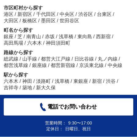
市区町村から探す
港区
/
新宿区
/
千代田区
/
中央区
/
渋谷区
/
台東区
/
大田区
/
板橋区
/
墨田区
/
世田谷区
町名から探す
銀座
/
芝
/
南青山
/
赤坂
/
浅草橋
/
東向島
/
西新宿
/
高田馬場
/
六本木
/
神田須田町
路線から探す
総武線
/
山手線
/
都営大江戸線
/
日比谷線
/
丸ノ内線
/
都営浅草線
/
銀座線
/
都営新宿線
/
京浜東北線
/
中央線
駅から探す
六本木
/
神田
/
淡路町
/
浅草橋
/
東銀座
/
新宿
/
渋谷
/
吉祥寺
/
築地
/
新大久保
電話でお問い合わせ
営業時間：
9:30〜17:00
定休日：
日曜日、祝日