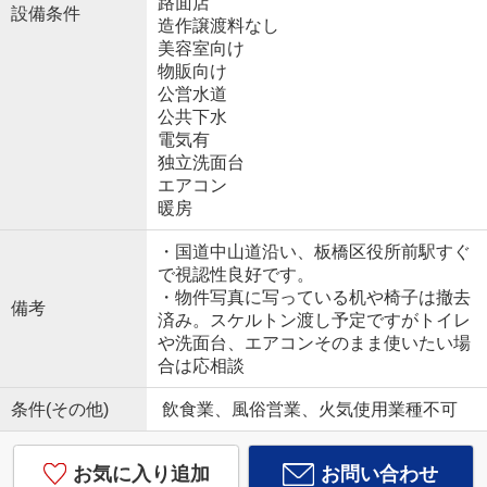
路面店
設備条件
造作譲渡料なし
美容室向け
物販向け
公営水道
公共下水
電気有
独立洗面台
エアコン
暖房
・国道中山道沿い、板橋区役所前駅すぐ
で視認性良好です。
・物件写真に写っている机や椅子は撤去
備考
済み。スケルトン渡し予定ですがトイレ
や洗面台、エアコンそのまま使いたい場
合は応相談
条件(その他)
飲食業、風俗営業、火気使用業種不可
お気に入り追加
お問い合わせ