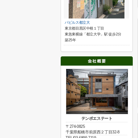
パピルス都立大
東京都目黒区中根１丁目
東急東横線「都立大学」駅 徒歩2分
築25年
テンポエステート
〒274-0825
千葉県船橋市前原西２丁目32-8
TEL/03-6899-7119