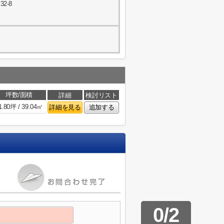
2-8
坪数/面積
詳細
検討リスト
1.80坪 / 39.04㎡
詳細を見る
追加する
0
/
2