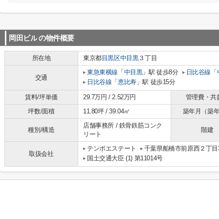
岡田ビル
の物件概要
所在地
東京都
目黒区
中目黒
３丁目
東急東横線
「
中目黒
」駅 徒歩8分
日比谷線
「
交通
日比谷線
「
恵比寿
」駅 徒歩15分
賃料/坪単価
29.7万円 / 2.52万円
管理費・共
坪数/面積
11.80坪 / 39.04㎡
築年月（築
店舗事務所 / 鉄骨鉄筋コンク
種別/構造
階建
リート
テンポエステート
千葉県船橋市前原西２丁目3
取扱会社
国土交通大臣 (1) 第11014号