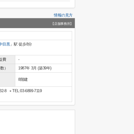
情報の見方
【店舗事務所】
中目黒
」駅 徒歩8分
益費
-
年数）
1987年 3月 (築39年)
8階建
2-8
TEL:03-6899-7119