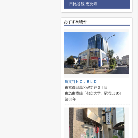
日比谷線 恵比寿
おすすめ物件
碑文谷ＮＣ，ＢＬＤ
東京都目黒区碑文谷３丁目
東急東横線「都立大学」駅 徒歩8分
築33年