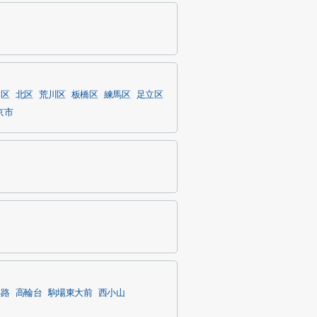
島区
北区
荒川区
板橋区
練馬区
足立区
京市
小路
高輪台
駒場東大前
西小山