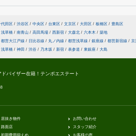
千代田区
/
渋谷区
/
中央区
/
台東区
/
文京区
/
大田区
/
板橋区
/
豊島区
浅草橋
/
南青山
/
高田馬場
/
西新宿
/
大森北
/
六本木
/
築地
都営大江戸線
/
日比谷線
/
丸ノ内線
/
都営浅草線
/
銀座線
/
都営新宿線
/
京
浅草橋
/
神田
/
渋谷
/
乃木坂
/
新宿
/
表参道
/
東銀座
/
大島
アドバイザー在籍！テンポエステート
-8
居抜き物件
お問い合わせ
路面店
スタッフ紹介
初期費用抑えめ
お客様の声