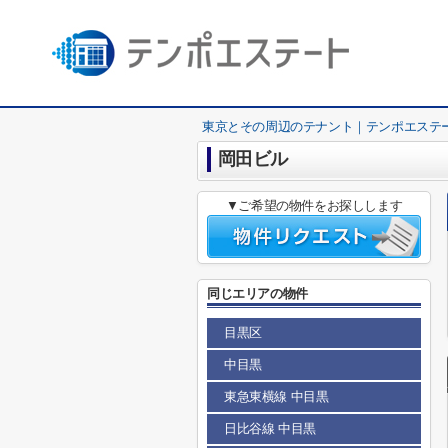
東京とその周辺のテナント｜テンポエステ
岡田ビル
▼ご希望の物件をお探しします
同じエリアの物件
目黒区
中目黒
東急東横線 中目黒
日比谷線 中目黒