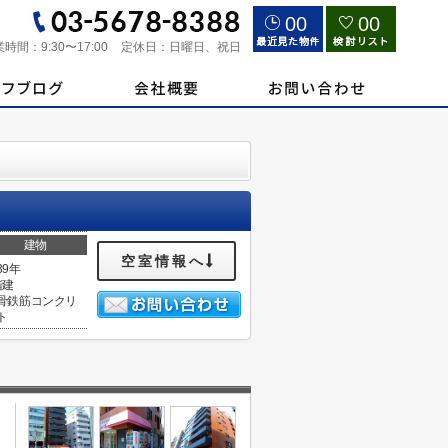
00
00
業時間：
9:30〜17:00
定休日：
日曜日、祝日
建物
空室情報へ
39年
階建
骨鉄筋コンクリ
ト