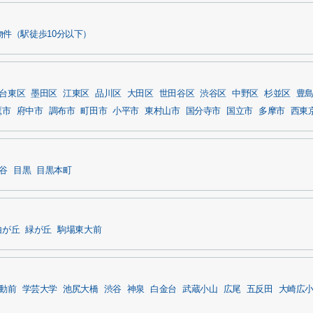
件（駅徒歩10分以下）
台東区
墨田区
江東区
品川区
大田区
世田谷区
渋谷区
中野区
杉並区
豊
鷹市
府中市
調布市
町田市
小平市
東村山市
国分寺市
国立市
多摩市
西東
谷
目黒
目黒本町
由が丘
緑が丘
駒場東大前
動前
学芸大学
池尻大橋
渋谷
神泉
白金台
武蔵小山
広尾
五反田
大崎広