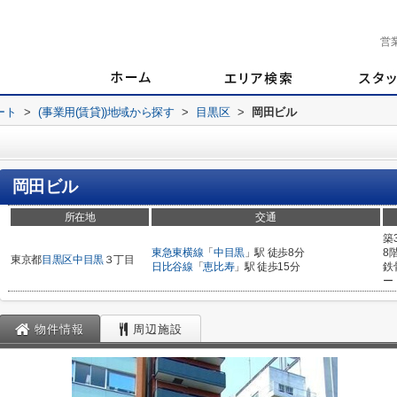
営
ート
>
(事業用(賃貸))地域から探す
>
目黒区
>
岡田ビル
岡田ビル
所在地
交通
築
東急東横線
「
中目黒
」駅 徒歩8分
8
東京都
目黒区
中目黒
３丁目
日比谷線
「
恵比寿
」駅 徒歩15分
鉄
ー
物件情報
周辺施設