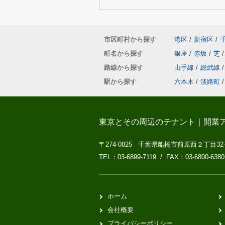
市区町村から探す
港区
/
新宿区
/
町名から探す
銀座
/
赤坂
/
芝
/
路線から探す
山手線
/
総武線
/
駅から探す
六本木
/
淡路町
/
東京とその周辺のテナント｜開業
〒274-0825 千葉県船橋市前原西２丁目32
TEL：03-6899-7119 / FAX：03-6800-6380
ホーム
会社概要
プライバシーポリシー