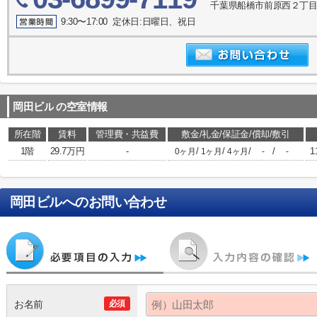
千葉県船橋市前原西２丁目3
9:30〜17:00 定休日:日曜日、祝日
岡田ビル
の空室情報
所在階
賃料
管理費・共益費
敷金/礼金/保証金/償却/敷引
1階
29.7万円
-
/
/
/
/
1
0ヶ月
1ヶ月
4ヶ月
-
-
岡田ビル
へのお問い合わせ
お名前
必須