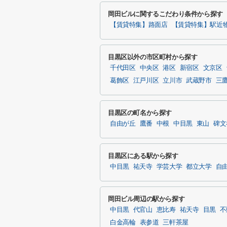
岡田ビルに関するこだわり条件から探す
【賃貸特集】路面店
【賃貸特集】駅近物
目黒区以外の市区町村から探す
千代田区
中央区
港区
新宿区
文京区
葛飾区
江戸川区
立川市
武蔵野市
三
目黒区の町名から探す
自由が丘
鷹番
中根
中目黒
東山
碑文
目黒区にある駅から探す
中目黒
祐天寺
学芸大学
都立大学
自
岡田ビル周辺の駅から探す
中目黒
代官山
恵比寿
祐天寺
目黒
不
白金高輪
表参道
三軒茶屋