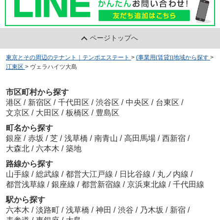
ページトップへ
東京とその周辺のテナント｜テンポエステート
>
(事業用(賃貸))地域から探す
>
江東区
>
ヴェラハイツ大島
市区町村から探す
港区
/
新宿区
/
千代田区
/
渋谷区
/
中央区
/
台東区
/
文京区
/
大田区
/
板橋区
/
豊島区
町名から探す
銀座
/
赤坂
/
芝
/
浅草橋
/
南青山
/
高田馬場
/
西新宿
/
大森北
/
六本木
/
築地
路線から探す
山手線
/
総武線
/
都営大江戸線
/
日比谷線
/
丸ノ内線
/
都営浅草線
/
銀座線
/
都営新宿線
/
京浜東北線
/
千代田線
駅から探す
六本木
/
淡路町
/
浅草橋
/
神田
/
渋谷
/
乃木坂
/
新宿
/