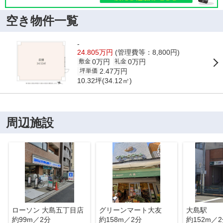
空き物件一覧
-
24.805万円
(管理費等：8,800円)
0万円
0万円
敷金
礼金
2.47万円
坪単価
10.32坪(34.12㎡)
周辺施設
ローソン 大島五丁目店
グリーンマート大友
大島駅
約99m／2分
約158m／2分
約152m／