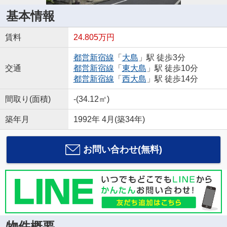
基本情報
賃料
24.805万円
都営新宿線
「
大島
」駅 徒歩3分
交通
都営新宿線
「
東大島
」駅 徒歩10分
都営新宿線
「
西大島
」駅 徒歩14分
間取り(面積)
-(34.12㎡)
築年月
1992年 4月(築34年)
お問い合わせ(無料)
物件概要