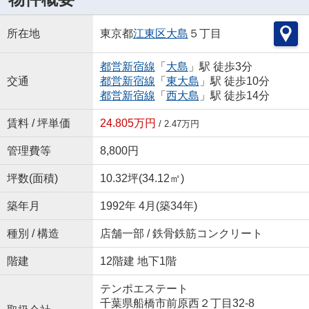
所在地
東京都
江東区
大島
５丁目
都営新宿線
「
大島
」駅 徒歩3分
交通
都営新宿線
「
東大島
」駅 徒歩10分
都営新宿線
「
西大島
」駅 徒歩14分
賃料 / 坪単価
24.805万円
/ 2.47万円
管理費等
8,800円
坪数(面積)
10.32坪(34.12㎡)
築年月
1992年 4月(築34年)
種別 / 構造
店舗一部 / 鉄骨鉄筋コンクリート
階建
12階建 地下1階
テンポエステート
千葉県船橋市前原西２丁目32-8