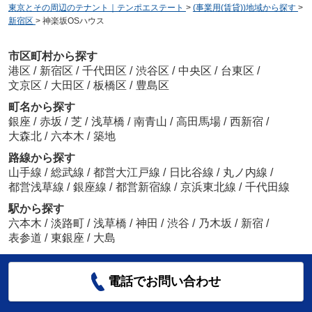
東京とその周辺のテナント｜テンポエステート
>
(事業用(賃貸))地域から探す
>
新宿区
>
神楽坂OSハウス
市区町村から探す
港区
/
新宿区
/
千代田区
/
渋谷区
/
中央区
/
台東区
/
文京区
/
大田区
/
板橋区
/
豊島区
町名から探す
銀座
/
赤坂
/
芝
/
浅草橋
/
南青山
/
高田馬場
/
西新宿
/
大森北
/
六本木
/
築地
路線から探す
山手線
/
総武線
/
都営大江戸線
/
日比谷線
/
丸ノ内線
/
都営浅草線
/
銀座線
/
都営新宿線
/
京浜東北線
/
千代田線
駅から探す
六本木
/
淡路町
/
浅草橋
/
神田
/
渋谷
/
乃木坂
/
新宿
/
表参道
/
東銀座
/
大島
電話でお問い合わせ