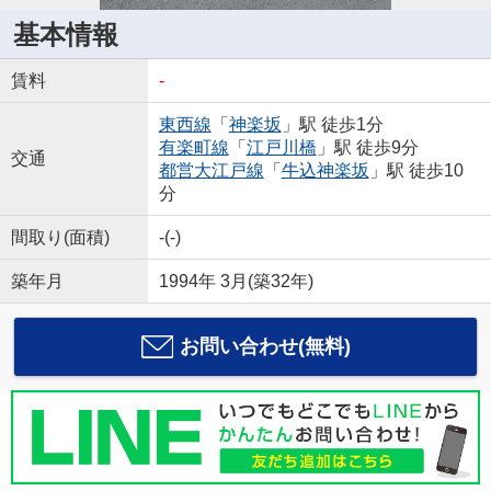
基本情報
賃料
-
東西線
「
神楽坂
」駅 徒歩1分
有楽町線
「
江戸川橋
」駅 徒歩9分
交通
都営大江戸線
「
牛込神楽坂
」駅 徒歩10
分
間取り(面積)
-(-)
築年月
1994年 3月(築32年)
お問い合わせ(無料)