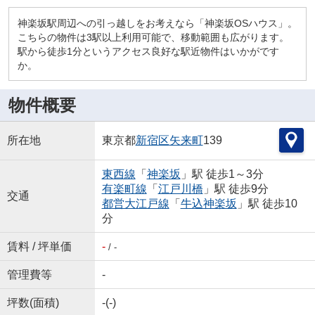
神楽坂駅周辺への引っ越しをお考えなら「神楽坂OSハウス」。
こちらの物件は3駅以上利用可能で、移動範囲も広がります。
駅から徒歩1分というアクセス良好な駅近物件はいかがです
か。
物件概要
所在地
東京都
新宿区
矢来町
139
東西線
「
神楽坂
」駅 徒歩1～3分
有楽町線
「
江戸川橋
」駅 徒歩9分
交通
都営大江戸線
「
牛込神楽坂
」駅 徒歩10
分
賃料 / 坪単価
-
/ -
管理費等
-
坪数(面積)
-(-)