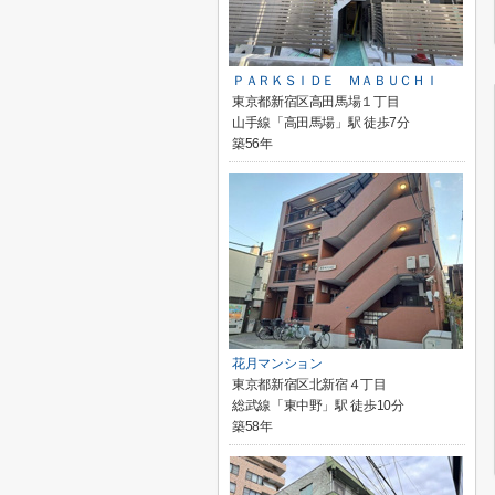
ＰＡＲＫＳＩＤＥ ＭＡＢＵＣＨＩ
東京都新宿区高田馬場１丁目
山手線「高田馬場」駅 徒歩7分
築56年
花月マンション
東京都新宿区北新宿４丁目
総武線「東中野」駅 徒歩10分
築58年