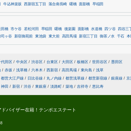
田
牛込神楽坂
西新宿五丁目
落合南長崎
曙橋
面影橋
早稲田
飯田橋
市ケ谷
若松河田
早稲田
曙橋
後楽園
面影橋
水道橋
四ツ谷
四谷三
雑司ヶ谷
新宿御苑前
東池袋
東大前
高田馬場
新宿三丁目
御茶ノ水
千石
本
千代田区
/
中央区
/
渋谷区
/
台東区
/
大田区
/
板橋区
/
世田谷区
/
墨田区
山
/
赤坂
/
浅草橋
/
六本木
/
西新宿
/
高田馬場
/
東向島
/
浅草
都営大江戸線
/
日比谷線
/
丸ノ内線
/
都営浅草線
/
都営新宿線
/
銀座線
/
京
神田
/
新宿
/
渋谷
/
東銀座
/
淡路町
/
築地
/
吉祥寺
/
恵比寿
アドバイザー在籍！テンポエステート
-8