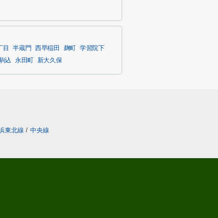
丁目
半蔵門
西早稲田
麹町
学習院下
駒込
永田町
新大久保
浜東北線
/
中央線