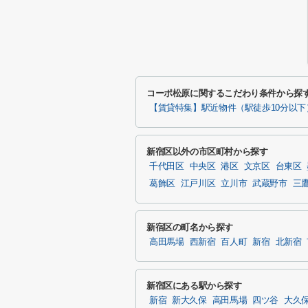
コーポ松原に関するこだわり条件から探
【賃貸特集】駅近物件（駅徒歩10分以下
新宿区以外の市区町村から探す
千代田区
中央区
港区
文京区
台東区
葛飾区
江戸川区
立川市
武蔵野市
三
新宿区の町名から探す
高田馬場
西新宿
百人町
新宿
北新宿
新宿区にある駅から探す
新宿
新大久保
高田馬場
四ツ谷
大久