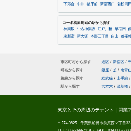
下落合
中井
都庁前
新宿西口
若松河
コーポ松原周辺の駅から探す
神楽坂
牛込神楽坂
江戸川橋
早稲田
東新宿
新大塚
本郷三丁目
白山
都電
市区町村から探す
港区
/
新宿区
/
町名から探す
銀座
/
芝
/
南青
路線から探す
総武線
/
山手線
/
駅から探す
六本木
/
浅草橋
/
東京とその周辺のテナント｜開業
〒274-0825 千葉県船橋市前原西２丁目32
TEL：03-6899-7119 / FAX：03-6800-6380