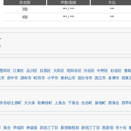
所在階
坪数/面積
方位
3階
*** / ***
***
4階
*** / ***
***
す
）
墨田区
江東区
品川区
目黒区
大田区
世田谷区
渋谷区
中野区
杉並区
豊
鷹市
府中市
調布市
町田市
小平市
東村山市
国分寺市
国立市
多摩市
西東
市谷砂土原町
大久保
歌舞伎町
上落合
下落合
住吉町
築地町
西落合
西早
保
落合
早稲田
神楽坂
四谷三丁目
新宿御苑前
新宿三丁目
西新宿
市ケ谷