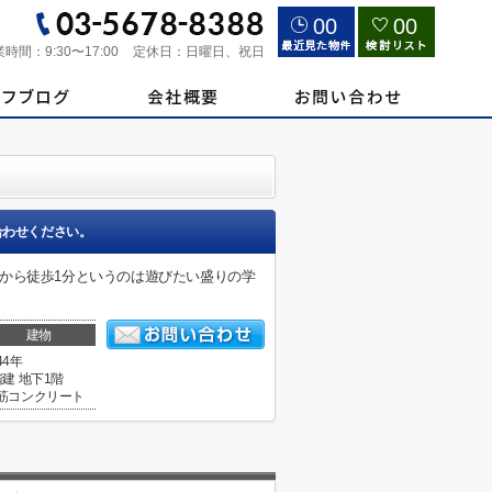
00
00
業時間：
9:30〜17:00
定休日：
日曜日、祝日
合わせください。
から徒歩1分というのは遊びたい盛りの学
建物
44年
階建 地下1階
筋コンクリート