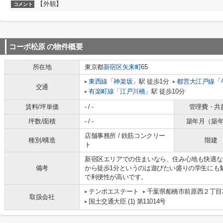
【外観】
コメント
コーポ松原
の物件概要
所在地
東京都
新宿区
矢来町
65
東西線
「
神楽坂
」駅 徒歩1分
都営大江戸線
「
交通
有楽町線
「
江戸川橋
」駅 徒歩10分
賃料/坪単価
- / -
管理費・共
坪数/面積
- / -
築年月（築
店舗事務所 / 鉄筋コンクリー
種別/構造
階建
ト
新宿区エリアでの住まいなら、住み心地も快適な
備考
から徒歩1分というのは遊びたい盛りの学生にも
で利便性が高いです。
テンポエステート
千葉県船橋市前原西２丁目3
取扱会社
国土交通大臣 (1) 第11014号