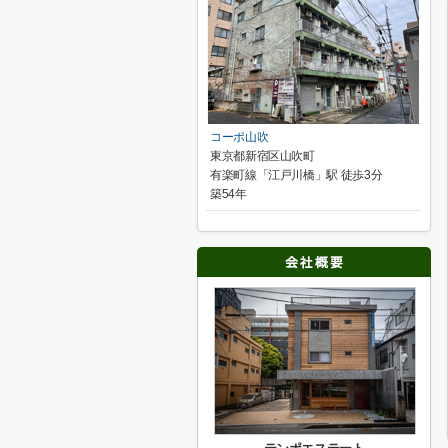
コーポ山吹
東京都新宿区山吹町
有楽町線「江戸川橋」駅 徒歩3分
築54年