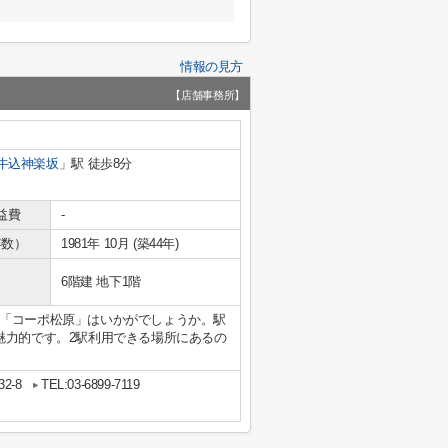
情報の見方
【店舗事務所】
牛込神楽坂
」駅 徒歩8分
益費
-
年数）
1981年 10月 (築44年)
6階建 地下1階
「コーポ松原」はいかがでしょうか。駅
魅力的です。2駅利用できる場所にあるの
2-8
TEL:03-6899-7119