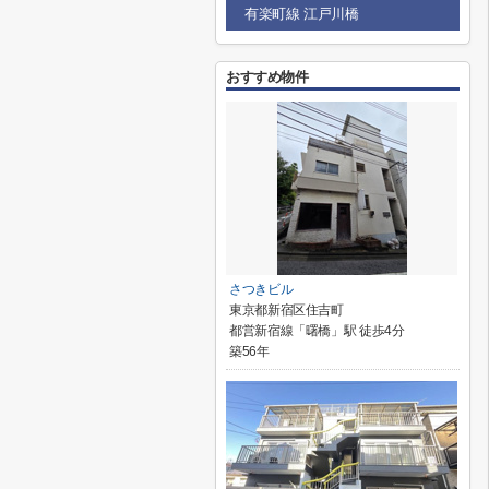
有楽町線 江戸川橋
おすすめ物件
さつきビル
東京都新宿区住吉町
都営新宿線「曙橋」駅 徒歩4分
築56年