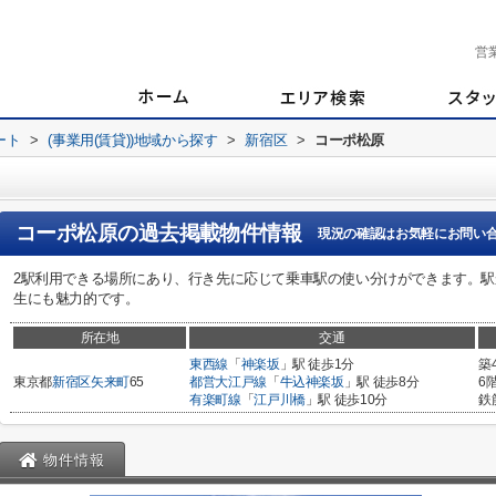
営
ート
>
(事業用(賃貸))地域から探す
>
新宿区
>
コーポ松原
コーポ松原
の過去掲載物件情報
現況の確認はお気軽にお問い
2駅利用できる場所にあり、行き先に応じて乗車駅の使い分けができます。駅
生にも魅力的です。
所在地
交通
東西線
「
神楽坂
」駅 徒歩1分
築
東京都
新宿区
矢来町
65
都営大江戸線
「
牛込神楽坂
」駅 徒歩8分
6
有楽町線
「
江戸川橋
」駅 徒歩10分
鉄
物件情報