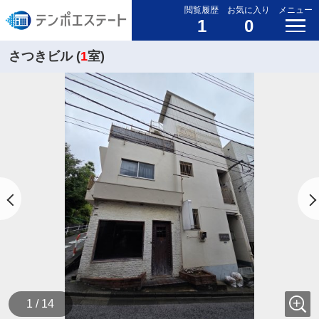
閲覧履歴
お気に入り
メニュー
1
0
さつきビル (
1
室)
1 / 14