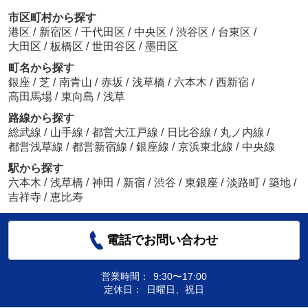
市区町村から探す
港区
/
新宿区
/
千代田区
/
中央区
/
渋谷区
/
台東区
/
大田区
/
板橋区
/
世田谷区
/
墨田区
町名から探す
銀座
/
芝
/
南青山
/
赤坂
/
浅草橋
/
六本木
/
西新宿
/
高田馬場
/
東向島
/
浅草
路線から探す
総武線
/
山手線
/
都営大江戸線
/
日比谷線
/
丸ノ内線
/
都営浅草線
/
都営新宿線
/
銀座線
/
京浜東北線
/
中央線
駅から探す
六本木
/
浅草橋
/
神田
/
新宿
/
渋谷
/
東銀座
/
淡路町
/
築地
/
吉祥寺
/
恵比寿
電話でお問い合わせ
営業時間：
9:30〜17:00
定休日：
日曜日、祝日