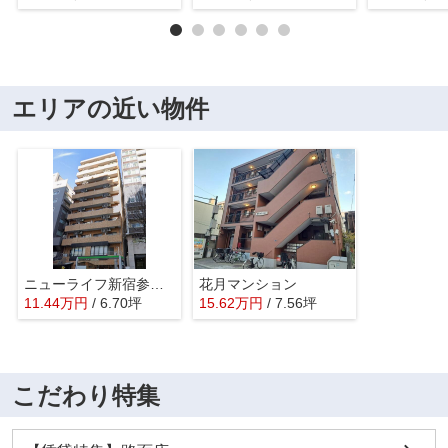
エリアの近い物件
ニューライフ新宿参番館
花月マンション
11.44
万
円
/ 6.70坪
15.62
万
円
/ 7.56坪
こだわり特集