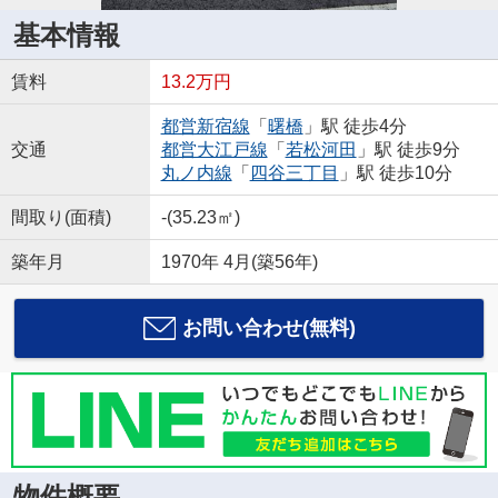
基本情報
賃料
13.2万円
都営新宿線
「
曙橋
」駅 徒歩4分
交通
都営大江戸線
「
若松河田
」駅 徒歩9分
丸ノ内線
「
四谷三丁目
」駅 徒歩10分
間取り(面積)
-(35.23㎡)
築年月
1970年 4月(築56年)
お問い合わせ(無料)
物件概要