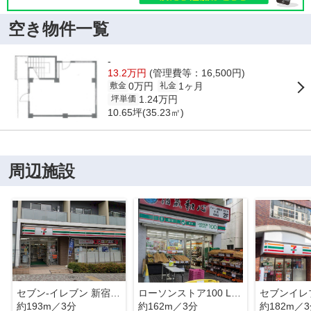
空き物件一覧
-
13.2万円
(管理費等：16,500円)
0万円
1ヶ月
敷金
礼金
1.24万円
坪単価
10.65坪(35.23㎡)
周辺施設
セブン-イレブン 新宿曙橋駅北店
ローソンストア100 LS新宿住吉町店
約193m／3分
約162m／3分
約182m／