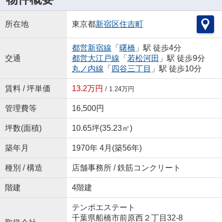
所在地
東京都
新宿区
住吉町
都営新宿線
「
曙橋
」駅 徒歩4分
交通
都営大江戸線
「
若松河田
」駅 徒歩9分
丸ノ内線
「
四谷三丁目
」駅 徒歩10分
賃料 / 坪単価
13.2万円
/ 1.24万円
管理費等
16,500円
坪数(面積)
10.65坪(35.23㎡)
築年月
1970年 4月(築56年)
種別 / 構造
店舗事務所 / 鉄筋コンクリート
階建
4階建
テンポエステート
千葉県船橋市前原西２丁目32-8