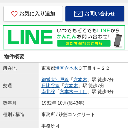
お気に入り追加
お問い合わせ
物件概要
所在地
東京都
港区
六本木
３丁目４－２２
都営大江戸線
「
六本木
」駅 徒歩7分
交通
日比谷線
「
六本木
」駅 徒歩7分
南北線
「
六本木一丁目
」駅 徒歩4分
築年月
1982年 10月(築43年)
種別 / 構造
事務所 / 鉄筋コンクリート
事務所可