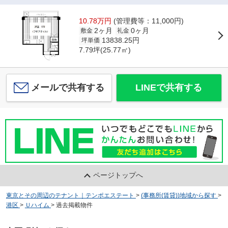
10.78万円
(管理費等：11,000円)
2ヶ月
0ヶ月
敷金
礼金
13838.25円
坪単価
7.79坪(25.77㎡)
メールで共有する
LINEで共有する
ページトップへ
東京とその周辺のテナント｜テンポエステート
>
(事務所(賃貸))地域から探す
>
港区
>
Ｕハイム
>
過去掲載物件