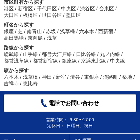
市区町村から探す
港区
/
新宿区
/
千代田区
/
中央区
/
渋谷区
/
台東区
/
大田区
/
板橋区
/
世田谷区
/
墨田区
町名から探す
銀座
/
芝
/
南青山
/
赤坂
/
浅草橋
/
六本木
/
西新宿
/
高田馬場
/
東向島
/
浅草
路線から探す
総武線
/
山手線
/
都営大江戸線
/
日比谷線
/
丸ノ内線
/
都営浅草線
/
都営新宿線
/
銀座線
/
京浜東北線
/
中央線
駅から探す
六本木
/
浅草橋
/
神田
/
新宿
/
渋谷
/
東銀座
/
淡路町
/
築地
/
吉祥寺
/
恵比寿
電話でお問い合わせ
営業時間：
9:30〜17:00
定休日：
日曜日、祝日