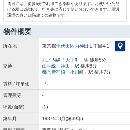
周辺には、徒歩5分で利用できる駅があります。お使いいただ
ける駅は2駅あり、行き先に応じて使い分けができます。周辺
環境の良い10階建ての建物です。
物件概要
所在地
東京都
千代田区
内神田
１丁目4-1
丸ノ内線
「
大手町
」駅 徒歩5分
交通
山手線
「
神田
」駅 徒歩8分
都営新宿線
「
小川町
」駅 徒歩7分
賃料 / 坪単価
-
/ -
管理費等
-
坪数(面積)
-(-)
築年月
1987年 3月(築39年)