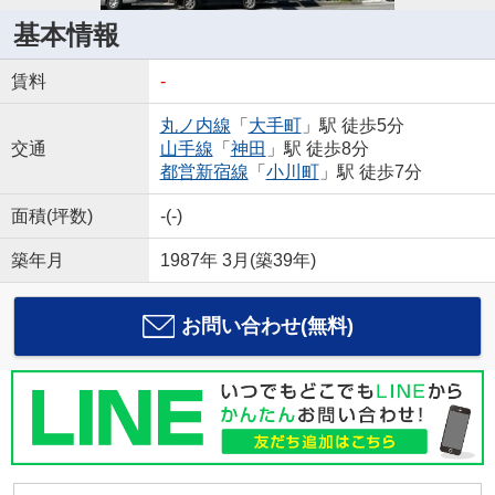
基本情報
賃料
-
丸ノ内線
「
大手町
」駅 徒歩5分
交通
山手線
「
神田
」駅 徒歩8分
都営新宿線
「
小川町
」駅 徒歩7分
面積(坪数)
-(-)
築年月
1987年 3月(築39年)
お問い合わせ(無料)