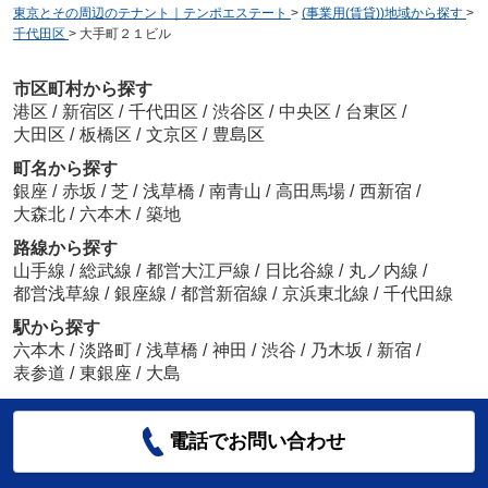
東京とその周辺のテナント｜テンポエステート
>
(事業用(賃貸))地域から探す
>
千代田区
>
大手町２１ビル
市区町村から探す
港区
/
新宿区
/
千代田区
/
渋谷区
/
中央区
/
台東区
/
大田区
/
板橋区
/
文京区
/
豊島区
町名から探す
銀座
/
赤坂
/
芝
/
浅草橋
/
南青山
/
高田馬場
/
西新宿
/
大森北
/
六本木
/
築地
路線から探す
山手線
/
総武線
/
都営大江戸線
/
日比谷線
/
丸ノ内線
/
都営浅草線
/
銀座線
/
都営新宿線
/
京浜東北線
/
千代田線
駅から探す
六本木
/
淡路町
/
浅草橋
/
神田
/
渋谷
/
乃木坂
/
新宿
/
表参道
/
東銀座
/
大島
電話でお問い合わせ